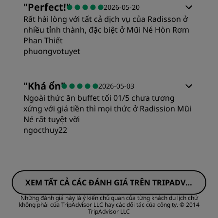
"
Perfect!
"
2026-05-20
Rất hài lòng với tất cả dịch vụ của Radisson ở
Giá trị
nhiều tỉnh thành, đặc biệt ở Mũi Né Hòn Rơm
Phan Thiết
phuongvotuyet
Giấc ngủ
Phòng
"
Khá ổn
"
2026-05-03
Địa điểm
Ngoài thức ăn buffet tối 01/5 chưa tương
Giá trị
xứng với giá tiền thì mọi thức ở Radission Mũi
Né rất tuyệt vời
Sự sạch sẽ
ngocthuy22
Giấc ngủ
Dịch vụ
Phòng
Địa điểm
XEM TẤT CẢ CÁC ĐÁNH GIÁ TRÊN TRIPADVIS
Giá trị
OR
Sự sạch sẽ
Những đánh giá này là ý kiến chủ quan của từng khách du lịch chứ
không phải của TripAdvisor LLC hay các đối tác của công ty.
© 2014
TripAdvisor LLC
Giấc ngủ