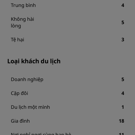
Trung bình
4
Không hài
5
lòng
Tệ hại
3
Loại khách du lịch
Doanh nghiệp
5
Cặp đôi
4
Du lịch một mình
1
Gia đình
18
Nơi nghỉ ngơi cùng bạn bè
11