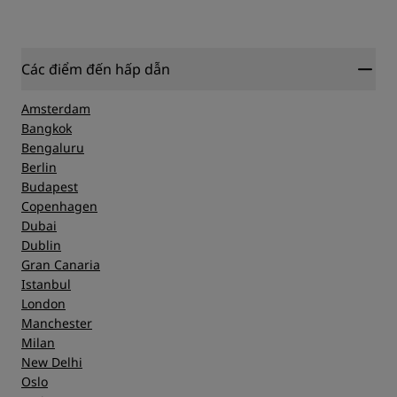
Dịch vụ
Địa điểm
Các điểm đến hấp dẫn
Sự sạch sẽ
Amsterdam
Bangkok
Bengaluru
Dịch vụ
Berlin
Budapest
Copenhagen
Dubai
Dublin
Gran Canaria
Istanbul
London
Manchester
Milan
New Delhi
Oslo