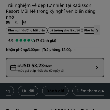
Trải nghiệm vẻ đẹp tự nhiên tại Radisson
Resort Mũi Né trong kỳ nghỉ ven biển đáng
nhớ
Khu nghỉ dưỡng bãi biển
Lý tưởng cho lễ cưới
Phù hợp với gia 
4.0
(47 đánh giá)
Nhận phòng
3:00pm
Trả phòng
12:00pm
USD 53.23
Từ
/đêm
*mức giá thấp nhất cho 60 ngày tới
 động
Ưu đãi
Đánh giá
Điểm tham quan l