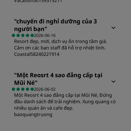
Vacation50159315211
Phòng
"
chuyến đi nghỉ dưỡng của 3
người bạn
"
Giá trị
2026-06-16
Resort đẹp, mới, dịch vụ ổn trong tầm giá.
Cảm ơn các bạn staff đã hỗ trợ nhiệt tình.
Giấc ngủ
Coastal58240221914
Địa điểm
"
Một Reosrt 4 sao đẳng cấp tại
Mũi Né
"
Sự sạch sẽ
2026-06-02
Một Reosrt 4 sao đẳng cấp tại Mũi Né, Đứng
đầu danh sách để trải nghiệm. Xung quang có
Dịch vụ
nhiều quán ăn và cafe đẹp.
baoquangtruong
Phòng