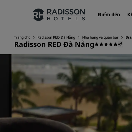
Điểm đến
K
Trang chủ
Radisson RED Đà Nẵng
Nhà hàng và quán bar
Bra
Radisson RED Đà Nẵng
Thương hiệu của chúng tôi
Thương hiệu Radisson Hotels