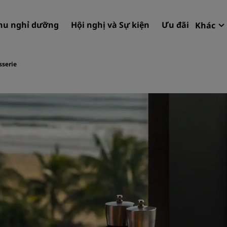
hu nghỉ dưỡng
Hội nghị và Sự kiện
Ưu đãi
Khác
Rad
Đặt 
sserie
Tìm khách sạn của bạn
Điểm đến
Khu nghỉ dưỡng
Căn hộ dịch vụ
Khách sạn sân bay
Khách sạn mới & sắp ra mắ
Hội nghị và Sự kiện
Khám phá Radisson Meeti
Đặt chỗ cuộc họp