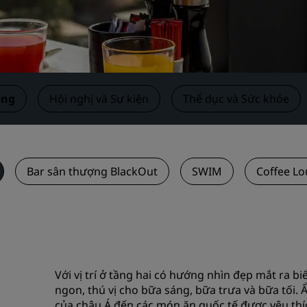
Yêu cầu báo giá
Điểm đến sự kiện
Giải pháp ngành
Tìm chuyến bay
ống
Hội nghị và Sự kiện
Thể dục và Sức khỏe
Tìm chuyến bay
Ăn uống
Bar sân thượng BlackOut
SWIM
Coffee L
Tìm nhà hàng
Dịch vụ số
Ứng dụng Radisson Hotels
Với vị trí ở tầng hai có hướng nhìn đẹp mắt ra bi
ngon, thú vị cho bữa sáng, bữa trưa và bữa tối.
của châu Á đến các món ăn quốc tế được yêu thí