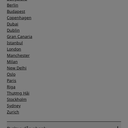
Berlin
Budapest
Copenhagen
Dubai
Dublin
Gran Canaria
Istanbul
London
Manchester
Milan
New Delhi
Oslo
Paris
Riga
Thượng Hải
Stockholm
Sydney
Zurich