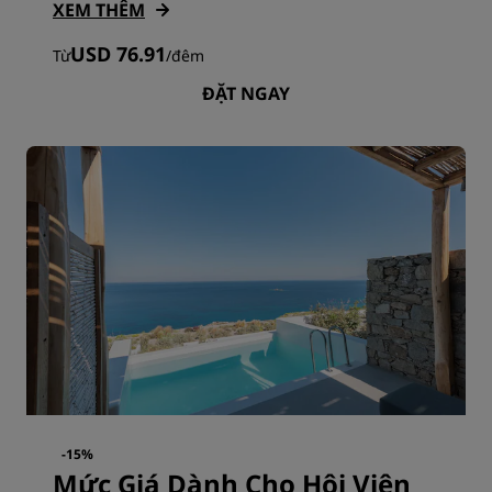
XEM THÊM
USD 76.91
Từ
/
đêm
ĐẶT NGAY
-15%
Mức Giá Dành Cho Hội Viên