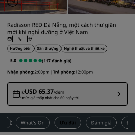
Radisson RED Đà Nẵng, một cách thư giãn
mới khi nghỉ dưỡng ở Việt Nam
Hướng biển
Sân thượng
Nghệ thuật và thiết kế
5.0
(117 đánh giá)
Nhận phòng
2:00pm
Trả phòng
12:00pm
USD 65.37
Từ
/đêm
*mức giá thấp nhất cho 60 ngày tới
hỏe
What's On
Ưu đãi
Đánh giá
Điể