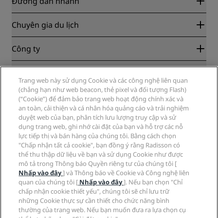
Đường dẫn nhanh
Radisson Rewards
Chuyên gia du lịch
Bảo đảm Mức giá Trực tuyến Tốt nhất
Blog
Đối tác
Công ty
Các điểm đến
Đại lý du lịch
Khách sạn mới và sắp ra mắt
Radisson Hotel Group
Pháp lý
Ứng dụng Radisson Hotels
Trang web này sử dụng Cookie và các công nghệ liên quan
Phương tiện truyền thông
Khách sạn được phê duyệt cho thể thao
(chẳng hạn như web beacon, thẻ pixel và đối tượng Flash)
Việc làm tại RHG
Trung tâm Quyền riêng tư
Trợ giúp
Khách sạn Thân thiện với Gia đình
(“Cookie”) để đảm bảo trang web hoạt động chính xác và
Việc làm tại PPHE
Thông báo pháp lý
Sức khỏe và An toàn
an toàn, cải thiện và cá nhân hóa quảng cáo và trải nghiệm
Việc làm tại EHL
Điều khoản và điều kiện của Radisson Rewards
duyệt web của bạn, phân tích lưu lượng truy cập và sử
Cảnh báo người tiêu dùng
The Club by RHG
Mạng xã hội
Thỏa thuận sử dụng trang web
dụng trang web, ghi nhớ cài đặt của bạn và hỗ trợ các nỗ
Liên hệ
Cơ hội Phát triển
lực tiếp thị và bán hàng của chúng tôi. Bằng cách chọn
Khả năng truy cập Kỹ thuật số
Câu hỏi thường gặp
Thương hiệu Radisson Hotels
Kinh doanh có Trách nhiệm
"Chấp nhận tất cả cookie", bạn đồng ý rằng Radisson có
Đạo luật Chống nô lệ Hiện đại
Sơ đồ trang web
thể thu thập dữ liệu về bạn và sử dụng Cookie như được
Thu mua
mô tả trong Thông báo Quyền riêng tư của chúng tôi [
Nhấp vào đây
] và Thông báo về Cookie và Công nghệ liên
quan của chúng tôi [
Nhấp vào đây
]. Nếu bạn chọn "Chỉ
chấp nhận cookie thiết yếu", chúng tôi sẽ chỉ lưu trữ
những Cookie thực sự cần thiết cho chức năng bình
thường của trang web. Nếu bạn muốn đưa ra lựa chọn cụ