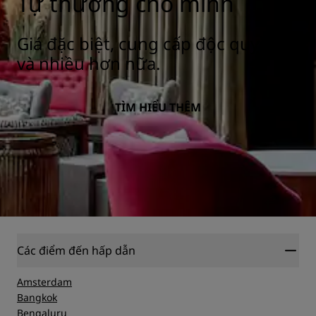
Tự thưởng cho mình
Giá đặc biệt, cung cấp độc quyền
và nhiều hơn nữa.
TÌM HIỂU THÊM
Các điểm đến hấp dẫn
Amsterdam
Bangkok
Bengaluru