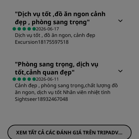
Địa điểm
"
Dịch vụ tốt ,đồ ăn ngon cảnh
Sự sạch sẽ
đẹp , phòng sang trọng
"
2026-06-17
Dịch vụ tốt , đồ ăn ngon, cảnh đẹp
Dịch vụ
Excursion18175597518
Phòng
"
Phòng sang trọng, dịch vụ
tốt,cảnh quan đẹp
"
Giá trị
2026-06-11
Cảnh đẹp , phòng sang trọng,chất lượng đồ
ăn ngon, dịch vụ tốt Nhân viên nhiệt tình
Giấc ngủ
Sightseer18932467048
Địa điểm
XEM TẤT CẢ CÁC ĐÁNH GIÁ TRÊN TRIPADVIS
Sự sạch sẽ