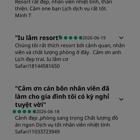
Resort rất đẹp, nhân viên nhiệt tình, thân
thiện. Cảm one bạn Lịch dịch vụ rất tốt.
Minh T
"
Iu lắm resort
"
2026-06-19
Chúng tôi rất thích resort bởi cảnh quan, nhân
viên và chất lượng phòng ở đây . Cảm ơn anh
Lịch đẹp trai. Iu lắm cơ
Safari18144581650
Phòng
"
Cảm ơn cán bôn nhân viên đã
làm cho gia đình tôi có kỳ nghỉ
Giá trị
tuyệt vời
"
2026-06-18
Cảnh đẹp ,phòng sang trọng Chất lượng đồ
Giấc ngủ
ăn ngon Dịch vụ tốt nhân viên nhiệt tình
Safari11033723949