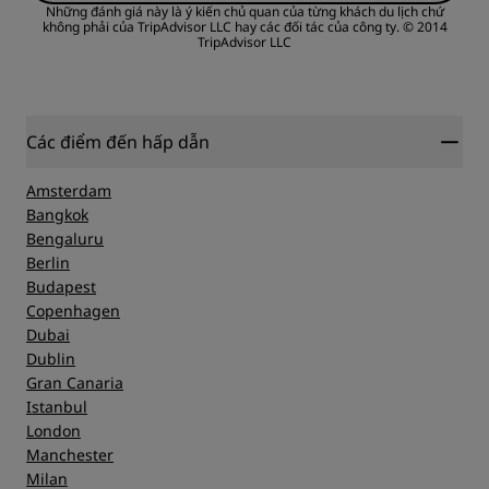
OR
Những đánh giá này là ý kiến chủ quan của từng khách du lịch chứ
không phải của TripAdvisor LLC hay các đối tác của công ty.
© 2014
TripAdvisor LLC
Dịch vụ
Các điểm đến hấp dẫn
Amsterdam
Bangkok
Bengaluru
Berlin
Budapest
Copenhagen
Dubai
Dublin
Gran Canaria
Istanbul
London
Manchester
Milan