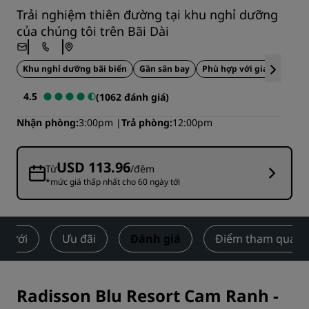
Trải nghiệm thiên đường tại khu nghỉ dưỡng
của chúng tôi trên Bãi Dài
Khu nghỉ dưỡng bãi biển
Gần sân bay
Phù hợp với gia đình
Ẩ
4.5
(1062 đánh giá)
Nhận phòng
3:00pm
Trả phòng
12:00pm
USD 113.96
Từ
/đêm
*mức giá thấp nhất cho 60 ngày tới
 cưới
Ưu đãi
Đánh giá
Điểm tham quan l
Radisson Blu Resort Cam Ranh
-