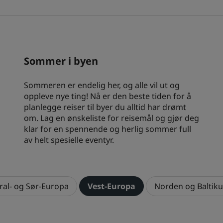
Park Plaza
Park Inn by Radisson
Hoteller i sentrum
Se bloggen vår
Sommer i byen
Prize by Radisson
Country Inn & Suites
Sommeren er endelig her, og alle vil ut og
oppleve nye ting! Nå er den beste tiden for å
planlegge reiser til byer du alltid har drømt
Tilknyttede merker i Kina
om. Lag en ønskeliste for reisemål og gjør deg
J.
Jin Jiang
klar for en spennende og herlig sommer full
av helt spesielle eventyr.
Kunlun
Golden Tulip
ral- og Sør-Europa
Vest-Europa
Norden og Baltik