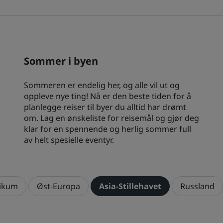
Park Plaza
Park Inn by Radisson
Hoteller i sentrum
Se bloggen vår
Sommer i byen
Prize by Radisson
Country Inn & Suites
Sommeren er endelig her, og alle vil ut og
oppleve nye ting! Nå er den beste tiden for å
planlegge reiser til byer du alltid har drømt
Tilknyttede merker i Kina
om. Lag en ønskeliste for reisemål og gjør deg
J.
Jin Jiang
klar for en spennende og herlig sommer full
av helt spesielle eventyr.
Kunlun
Golden Tulip
tikum
Øst-Europa
Asia-Stillehavet
Russland