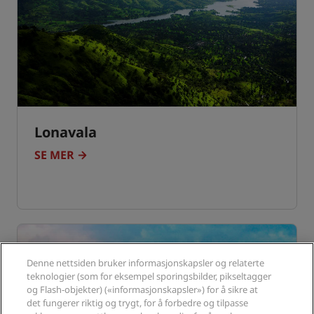
Lonavala
SE MER
Denne nettsiden bruker informasjonskapsler og relaterte
teknologier (som for eksempel sporingsbilder, pikseltagger
og Flash-objekter) («informasjonskapsler») for å sikre at
det fungerer riktig og trygt, for å forbedre og tilpasse