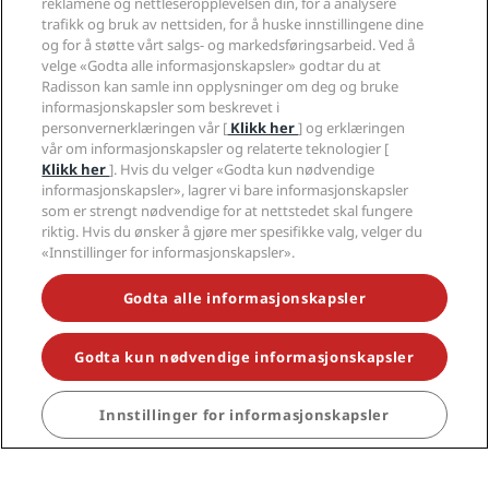
reklamene og nettleseropplevelsen din, for å analysere
trafikk og bruk av nettsiden, for å huske innstillingene dine
og for å støtte vårt salgs- og markedsføringsarbeid. Ved å
velge «Godta alle informasjonskapsler» godtar du at
Radisson kan samle inn opplysninger om deg og bruke
Dharamsala
informasjonskapsler som beskrevet i
personvernerklæringen vår [
Klikk her
] og erklæringen
SE MER
vår om informasjonskapsler og relaterte teknologier [
Klikk her
]. Hvis du velger «Godta kun nødvendige
informasjonskapsler», lagrer vi bare informasjonskapsler
som er strengt nødvendige for at nettstedet skal fungere
riktig. Hvis du ønsker å gjøre mer spesifikke valg, velger du
«Innstillinger for informasjonskapsler».
Godta alle informasjonskapsler
Godta kun nødvendige informasjonskapsler
Innstillinger for informasjonskapsler
Jaipur