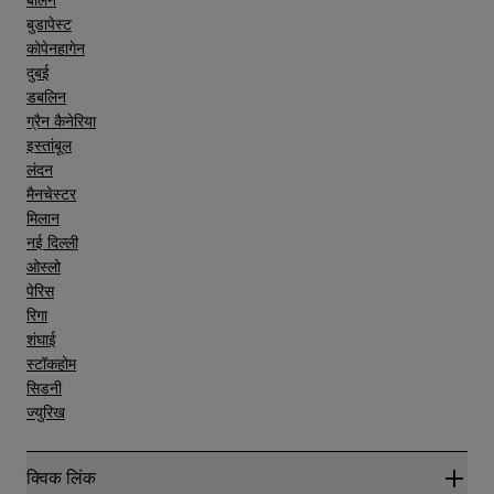
बर्लिन
बुडापेस्ट
कोपेनहागेन
दुबई
डबलिन
ग्रैन कैनेरिया
इस्तांबूल
लंदन
मैनचेस्टर
मिलान
नई दिल्ली
ओस्लो
पेरिस
रिगा
शंघाई
स्टॉकहोम
सिडनी
ज्युरिख
क्विक लिंक