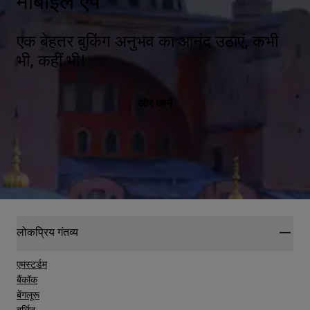
मोबाइल ऐप
एक बेहतर बुकिंग अनुभव का आनंद उठाएं, कभी
भी, कहीं भी!
और जानें
लोकप्रिय गंतव्य
एमस्टर्डम
बैंकॉक
बेंगलूरू