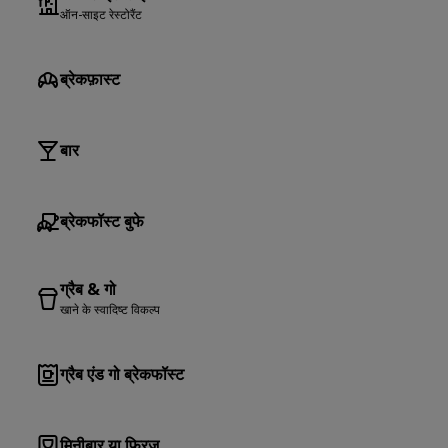
ऑन-साइट रेस्टोरैंट
ब्रेकफ़ास्ट
बार
ब्रेकफॉस्ट बुफे
ग्रैब & गो
खाने के स्वादिष्ट विकल्प
ग्रैब एंड गो ब्रेकफॉस्ट
मिनीबार या फ्रिज