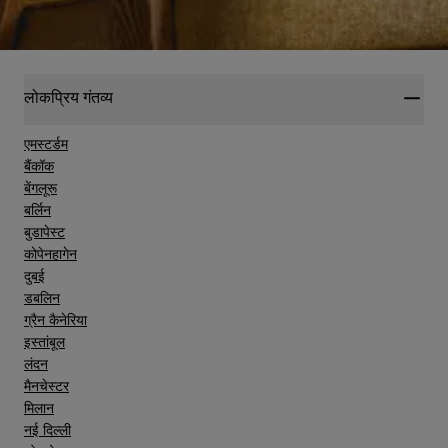
लोकप्रिय गंतव्य
एमस्टर्डम
बैंकॉक
बेंगलूरू
बर्लिन
बुडापेस्ट
कोपेनहागेन
दुबई
डबलिन
ग्रैन कैनेरिया
इस्तांबूल
लंदन
मैनचेस्टर
मिलान
नई दिल्ली