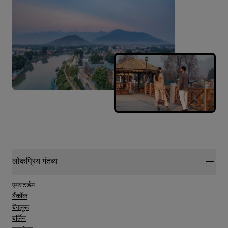
लोकप्रिय गंतव्य
एमस्टर्डम
बैंकॉक
बेंगलूरू
बर्लिन