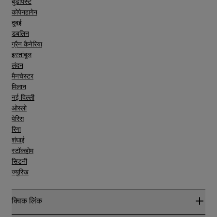
बुडापेस्ट
कोपेनहागेन
दुबई
डबलिन
ग्रैन कैनेरिया
इस्तांबूल
लंदन
मैनचेस्टर
मिलान
नई दिल्ली
ओस्लो
पेरिस
रिगा
शंघाई
स्टॉकहोम
सिडनी
ज्युरिख
क्विक लिंक