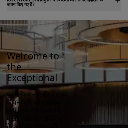
Riverfront Srinagar में स्वच्छता और सैनिटाइज़ेशन के
उपाय किए गए हैं?
सभी Radisson होटलों में हमारे मेहमानों के स्वास्थ्य, सलामती, और सुरक्षा को
सुनिश्चित करने के लिए साफ-सफाई और सैनिटाइजेशन के उपाय किए जाते हैं। यहाँ
से और जानकारी प्राप्त करें:
https://www.radissonhotels.com/en-
us/social-responsibility/health-safety
Welcome to
the
Exceptional
प्रामाणिक स्थानीय प्रभाव,
जीवनशैली, और सजीव
सामाजिक रंगमंच दर्शाने
वाली प्रतिष्ठित संपत्तियों
के अद्वितीय संग्रह की