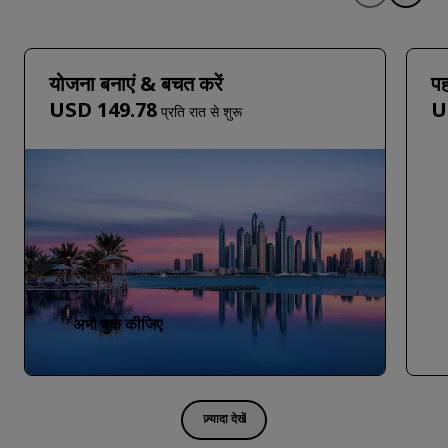
योजना बनाएं & बचत करें
पह
USD 149.78
U
प्रति रात से शुरू
अभी बुक कीजिए
ज़्यादा देखें