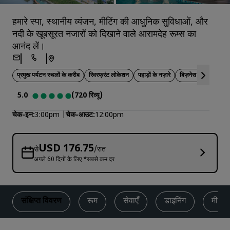
हमारे स्पा, स्थानीय व्यंजन, मीटिंग की आधुनिक सुविधाओं, और
नदी के खूबसूरत नजारों को दिखाने वाले आरामदेह रूम्स का
आनंद लें।
प्रमुख पर्यटन स्थलों के करीब
रिवरफ्रंट लोकेशन
पहाड़ों के नज़ारे
बिज़नेस यात्रा के लिए
5.0
(720 रिव्यू)
चेक-इन
3:00pm
चेक-आउट
12:00pm
USD 176.75
से
/रात
अगले 60 दिनों के लिए *सबसे कम दर
संक्षिप्त विवरण
रूम
सेवाएँ
डाइनिंग
मीटिंग