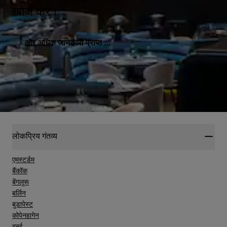
खोज करें।
और अधिक जानकारी प्राप्त क
रें
लोकप्रिय गंतव्य
एमस्टर्डम
बैंकॉक
बेंगलूरू
बर्लिन
बुडापेस्ट
कोपेनहागेन