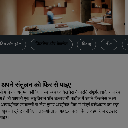
कोट का अनुरोध करें
इवेंट के डेस्टिनेशन
उद्योगों के लिए समाधान
फ्लाइट्स खोजें
टिंग और इवेंट
फिटनेस और वेलनेस
विवाह
डील
फ्लाइट्स खोजें
डाइनिंग
किसी रेस्टोरेंट को खोजें
ें अपने संतुलन को फिर से पाइए
पाने का अनुभव कीजिए। स्वास्थ्य एवं वेलनेस के प्रति संपूर्णतावादी नज़रिया
डिजिटल सेवाएं
ध है जो आपको एक स्फूर्तिवान और ऊर्जादायी माहौल में अपने फ़िटनेस लक्ष्य
 अत्याधुनिक उपकरणों से लैस हमारे आधुनिक जिम में संपूर्ण वर्कआउट का मज़ा
Radisson Hotels ऐप
पी से खुद को ट्रीट कीजिए। तर-ओ-ताज़ा महसूस करने के लिए हमारे आउटडोर
लगाइए।