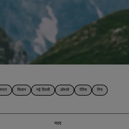
ेस्टर
मिलान
नई दिल्ली
ओस्लो
पेरिस
रिगा
मदद