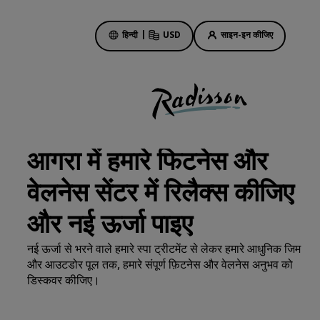
हिन्दी
|
USD
साइन-इन कीजिए
होटल की डील
हमारी डील के बारे में जानें
आगरा में हमारे फिटनेस और
पहली बार का मजा कुछ और ही होता है
वेलनेस सेंटर में रिलैक्स कीजिए
दिन की सबसे अच्छी डील
पहले से बुकिंग करें
और नई ऊर्जा पाइए
हमारे पैकेज देखें
नई ऊर्जा से भरने वाले हमारे स्पा ट्रीटमेंट से लेकर हमारे आधुनिक जिम
और आउटडोर पूल तक, हमारे संपूर्ण फ़िटनेस और वेलनेस अनुभव को
ट्रैवल के आइडिए
डिस्कवर कीजिए।
ें
परिवार के लिए अनुकूल होटल
Rad Pets