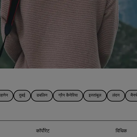
हागेन
दुबई
डबलिन
ग्रैन कैनेरिया
इस्तांबूल
लंदन
मैनच
कॉर्पोरेट
विधिक