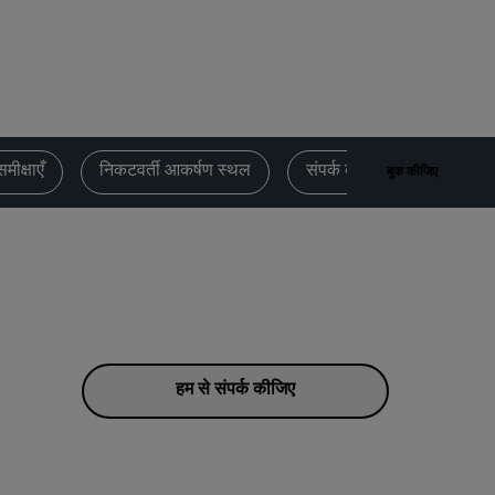
विवाह स्थल
लंबे समय तक ठहरना
स्पोर्ट टीमों का रहना
बिजनेस यात्री
सिटी सेंटर होटल
समीक्षाएँ
निकटवर्ती आकर्षण स्थल
संपर्क करें
बुक कीजिए
हमारा ब्लॉग देखें
Radisson Rewards
Radisson Rewards को जानें
लाभ
पॉइंटों का उपयोग कैसे करें
हम से संपर्क कीजिए
पॉइंट कैसे पाएँ
Bookers and Planners