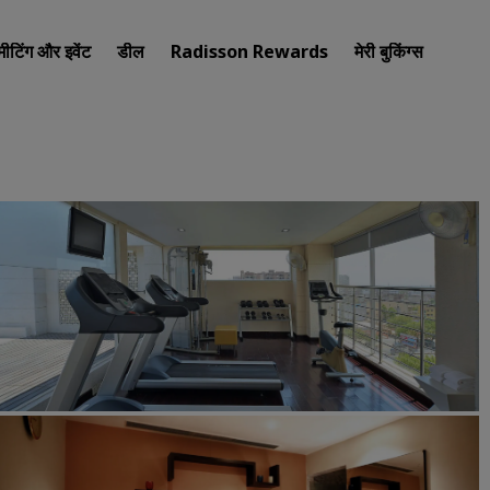
मीटिंग और इवेंट
डील
Radisson Rewards
मेरी बुकिंग्स
अपना होटल खोजें
गंतव्य
रिज़ॉर्ट
सर्विस्ड अपार्टमेंट
एयरपोर्ट होटल
नए और जल्दी शुरू होने वाले होटल
मीटिंग और इवेंट
Radisson Meetings की खोज कर
मीटिंग की जगह बुक करें