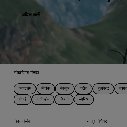
अधिक जानें
लोकप्रिय गंतव्य
एमस्टर्डम
बैंकॉक
बेंगलूरू
बर्लिन
बुडापेस्ट
कोपेन
शंघाई
स्टॉकहोम
सिडनी
ज्युरिख
क्विक लिंक
यात्रा पेशेवर