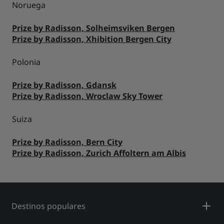
Noruega
Prize by Radisson, Solheimsviken Bergen
Prize by Radisson, Xhibition Bergen City
Polonia
Prize by Radisson, Gdansk
Prize by Radisson, Wroclaw Sky Tower
Suiza
Prize by Radisson, Bern City
Prize by Radisson, Zurich Affoltern am Albis
Destinos populares