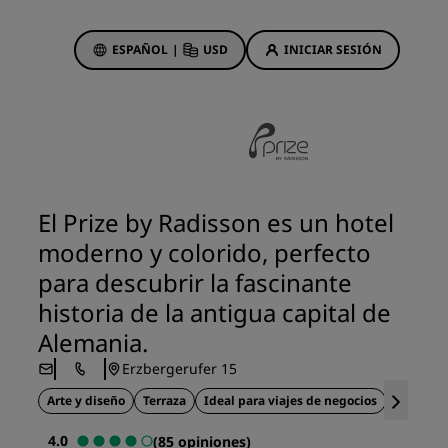
ESPAÑOL
|
USD
INICIAR SESIÓN
ewards
s
Ofertas de hotel
Descubre nuestras ofertas
El Prize by Radisson es un hotel
A la primera va la vencida
moderno y colorido, perfecto
Ofertas especiales
para descubrir la fascinante
Reservar con antelación
historia de la antigua capital de
ma
Consultar nuestros paquetes
Alemania.
Erzbergerufer 15
Ideas de viaje
Arte y diseño
Terraza
Ideal para viajes de negocios
Ubicació
Hoteles para familias
gs
4.0
(85 opiniones)
Rad Pets