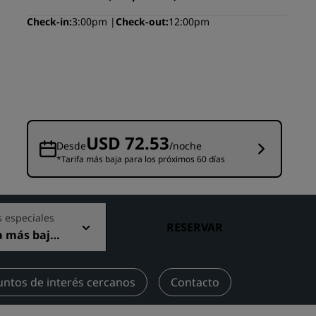
niones
Espacios para celebración de
Check-in
3:00pm
Check-out
12:00pm
bodas
Estancias sostenibles
Estancias para equipos
deportivos
Viajeros de negocios
Hoteles en el centro de la ciudad
USD 72.53
Desde
/noche
Visita nuestro blog
*Tarifa más baja para los próximos 60 días
Radisson Rewards
s especiales
Descubre Radisson Rewards
RESERVAR
a más baja
Ventajas
nible
Cómo utilizar los puntos
els
untos de interés cercanos
Contacto
Cómo obtener puntos
Bookers and Planners