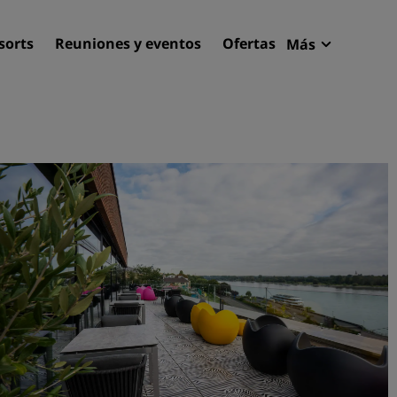
sorts
Reuniones y eventos
Ofertas
Más
Radisson R
Mis reserva
Encuentra tu hotel
Destinos
Resorts
Apartahoteles
Hoteles en el aeropuerto
Hoteles nuevos y de próxi
apertura
Reuniones y eventos
Descubre Radisson Meetin