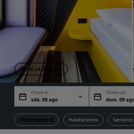
Marcas afiliadas en China
VER LA GALERÍA
Check-in
Check-out
sáb. 08 ago
dom. 09 ag
Visión general
Habitaciones
Servicios