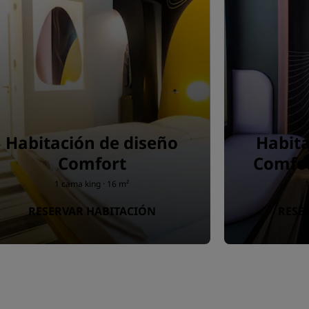
Habitación de diseño
Habita
Comfort
Comfort
1 cama king · 16 m²
1
RESERVAR HABITACIÓN
RESE