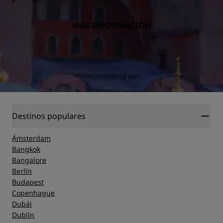
MÁS INFORMACIÓN
Destinos populares
Ámsterdam
Bangkok
Bangalore
Berlín
Budapest
Copenhague
Dubái
Dublín