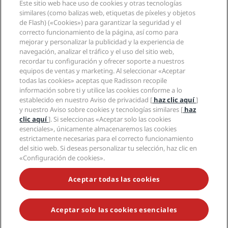
Este sitio web hace uso de cookies y otras tecnologías
Nuevos hoteles y próximas aperturas
Radisson Hotel Group
Información legal
similares (como balizas web, etiquetas de píxeles y objetos
Aplicación de Radisson Hotels
Medios
de Flash) («Cookies») para garantizar la seguridad y el
Hoteles Sports Approved
correcto funcionamiento de la página, así como para
Empleos en RHG
Centro de privacidad
Ayuda
Hoteles ideales para familias
mejorar y personalizar la publicidad y la experiencia de
Empleos en PPHE
Aviso legal
Salud y seguridad
navegación, analizar el tráfico y el uso del sitio web,
Empleos en EHL
Términos y condiciones de Radisson Rewards
Avisos al consumidor
recordar tu configuración y ofrecer soporte a nuestros
The Club by RHG
Redes sociales
Acuerdo de uso del sitio
equipos de ventas y marketing. Al seleccionar «Aceptar
Contacto
Oportunidades de desarrollo
todas las cookies» aceptas que Radisson recopile
Accesibilidad digital
Preguntas frecuentes
Marcas de Radisson Hotels
Responsabilidad social corporativa
información sobre ti y utilice las cookies conforme a lo
Declaración sobre la esclavitud moderna
Mapa del sitio
establecido en nuestro Aviso de privacidad [
haz clic aquí
]
Compras
y nuestro Aviso sobre cookies y tecnologías similares [
haz
clic aquí
]. Si seleccionas «Aceptar solo las cookies
esenciales», únicamente almacenaremos las cookies
estrictamente necesarias para el correcto funcionamiento
del sitio web. Si deseas personalizar tu selección, haz clic en
«Configuración de cookies».
NO TE PIERDAS NUESTRAS OFERTAS MÁS POPULARES
Aceptar todas las cookies
Aceptar solo las cookies esenciales
© 2026 Radisson Hotel Group.
Todos los derechos reservados. RHG
Radisson Hotel Group, Radisson, Radisson RED, Radisson Blu, Radisson