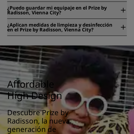
No, no está permitido fumar en el Prize by Radisson,
¿Puedo guardar mi equipaje en el Prize by
Vienna City.
Radisson, Vienna City?
Por supuesto, hay disponible consigna gratuita en Prize by
¿Aplican medidas de limpieza y desinfección
Radisson, Vienna City.
en el Prize by Radisson, Vienna City?
En todos los hoteles Radisson, se aplican medidas de
limpieza y desinfección para garantizar la salud y la
seguridad de nuestros huéspedes. Más información:
https://www.radissonhotels.com/es-es/salud-seguridad
Affordable
High Design
Descubre Prize by
Radisson, la nueva
generación de