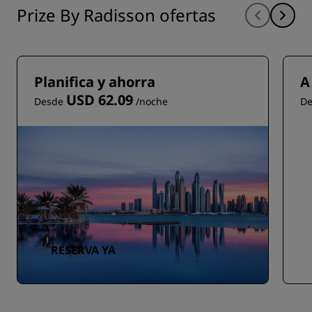
Prize By Radisson ofertas
Planifica y ahorra
A
USD 62.09
Desde
/noche
D
RESERVA YA