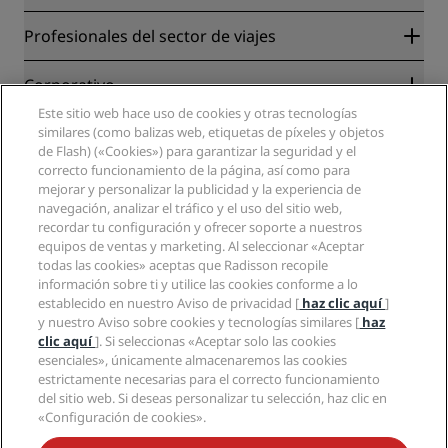
Radisson Rewards
Profesionales del sector de viajes
Garantía de la mejor tarifa en línea
Blog
Colaboradores
Corporativo
Destinos
Agentes de viajes
Este sitio web hace uso de cookies y otras tecnologías
Nuevos hoteles y próximas aperturas
Radisson Hotel Group
similares (como balizas web, etiquetas de píxeles y objetos
Información legal
Aplicación de Radisson Hotels
de Flash) («Cookies») para garantizar la seguridad y el
Medios
Hoteles Sports Approved
correcto funcionamiento de la página, así como para
Empleos en RHG
Centro de privacidad
Ayuda
Hoteles ideales para familias
mejorar y personalizar la publicidad y la experiencia de
Empleos en PPHE
Aviso legal
Salud y seguridad
navegación, analizar el tráfico y el uso del sitio web,
Empleos en EHL
Términos y condiciones de Radisson Rewards
recordar tu configuración y ofrecer soporte a nuestros
Avisos al consumidor
The Club by RHG
Redes sociales
Acuerdo de uso del sitio
equipos de ventas y marketing. Al seleccionar «Aceptar
Contacto
Oportunidades de desarrollo
todas las cookies» aceptas que Radisson recopile
Accesibilidad digital
Preguntas frecuentes
Marcas de Radisson Hotels
Responsabilidad social corporativa
información sobre ti y utilice las cookies conforme a lo
Declaración sobre la esclavitud moderna
Mapa del sitio
establecido en nuestro Aviso de privacidad [
haz clic aquí
]
Compras
y nuestro Aviso sobre cookies y tecnologías similares [
haz
clic aquí
]. Si seleccionas «Aceptar solo las cookies
esenciales», únicamente almacenaremos las cookies
estrictamente necesarias para el correcto funcionamiento
del sitio web. Si deseas personalizar tu selección, haz clic en
«Configuración de cookies».