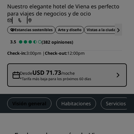
Nuestro elegante hotel de Viena es perfecto
para viajes de negocios y de ocio
Estancias sostenibles
Arte y diseño
Vistas a la ciudad
Ideal 
3.5
(382 opiniones)
Check-in
3:00pm
Check-out
12:00pm
USD 71.73
Desde
/noche
*Tarifa más baja para los próximos 60 días
Visión general
Habitaciones
Servicios