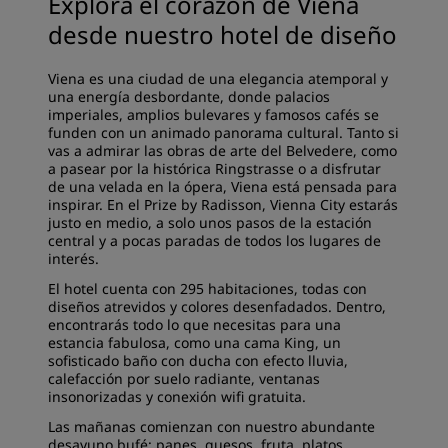
Explora el corazón de Viena
desde nuestro hotel de diseño
Viena es una ciudad de una elegancia atemporal y
una energía desbordante, donde palacios
imperiales, amplios bulevares y famosos cafés se
funden con un animado panorama cultural. Tanto si
vas a admirar las obras de arte del Belvedere, como
a pasear por la histórica Ringstrasse o a disfrutar
de una velada en la ópera, Viena está pensada para
inspirar. En el Prize by Radisson, Vienna City estarás
justo en medio, a solo unos pasos de la estación
central y a pocas paradas de todos los lugares de
interés.
El hotel cuenta con 295 habitaciones, todas con
diseños atrevidos y colores desenfadados. Dentro,
encontrarás todo lo que necesitas para una
estancia fabulosa, como una cama King, un
sofisticado baño con ducha con efecto lluvia,
calefacción por suelo radiante, ventanas
insonorizadas y conexión wifi gratuita.
Las mañanas comienzan con nuestro abundante
desayuno bufé: panes, quesos, fruta, platos