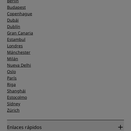
Berlín
Budapest
Copenhague
Dubái
Dublín
Gran Canaria
Estambul
Londres
Mánchester
Milán
Nueva Delhi
Oslo
París
Riga
Shanghái
Estocolmo
Sídney
Zúrich
Enlaces rápidos