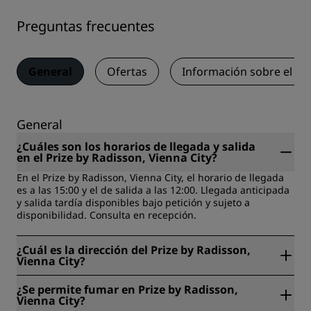
Preguntas frecuentes
General
Ofertas
Información sobre el a
General
¿Cuáles son los horarios de llegada y salida
en el Prize by Radisson, Vienna City?
En el Prize by Radisson, Vienna City, el horario de llegada
es a las 15:00 y el de salida a las 12:00. Llegada anticipada
y salida tardía disponibles bajo petición y sujeto a
disponibilidad. Consulta en recepción.
¿Cuál es la dirección del Prize by Radisson,
Vienna City?
El Prize by Radisson, Vienna City está ubicado en Karl-
¿Se permite fumar en Prize by Radisson,
Popper-Straße 7, Viena, Austria.
Vienna City?