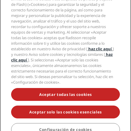
Aplicación de Radisson Hotels
de Flash) («Cookies») para garantizar la seguridad y el
Medios
Hoteles Sports Approved
correcto funcionamiento de la página, así como para
Empleos en RHG
Centro de privacidad
Ayuda
Hoteles ideales para familias
mejorar y personalizar la publicidad y la experiencia de
Empleos en PPHE
Aviso legal
Salud y seguridad
navegación, analizar el tráfico y el uso del sitio web,
Empleos en EHL
Términos y condiciones de Radisson Rewards
recordar tu configuración y ofrecer soporte a nuestros
Avisos al consumidor
The Club by RHG
Redes sociales
Acuerdo de uso del sitio
equipos de ventas y marketing. Al seleccionar «Aceptar
Contacto
Oportunidades de desarrollo
todas las cookies» aceptas que Radisson recopile
Accesibilidad digital
Preguntas frecuentes
Marcas de Radisson Hotels
Responsabilidad social corporativa
información sobre ti y utilice las cookies conforme a lo
Declaración sobre la esclavitud moderna
Mapa del sitio
establecido en nuestro Aviso de privacidad [
haz clic aquí
]
Compras
y nuestro Aviso sobre cookies y tecnologías similares [
haz
clic aquí
]. Si seleccionas «Aceptar solo las cookies
esenciales», únicamente almacenaremos las cookies
estrictamente necesarias para el correcto funcionamiento
del sitio web. Si deseas personalizar tu selección, haz clic en
«Configuración de cookies».
NO TE PIERDAS NUESTRAS OFERTAS MÁS POPULARES
Aceptar todas las cookies
Aceptar solo las cookies esenciales
© 2026 Radisson Hotel Group.
Todos los derechos reservados. RHG
Radisson Hotel Group, Radisson, Radisson RED, Radisson Blu, Radisson
Collection, Radisson Individuals, Park Plaza, Park Inn, Country Inn &
Suites, Prize by Radisson, Radisson Rewards y Radisson Meetings son
Configuración de cookies
RESERVAR