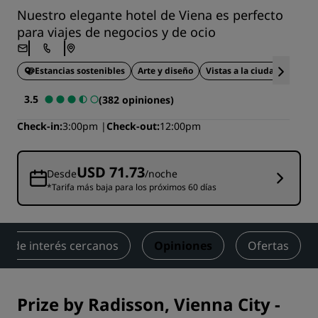
Nuestro elegante hotel de Viena es perfecto
para viajes de negocios y de ocio
Estancias sostenibles
Arte y diseño
Vistas a la ciudad
Ideal 
3.5
(382 opiniones)
Check-in
3:00pm
Check-out
12:00pm
USD 71.73
Desde
/noche
*Tarifa más baja para los próximos 60 días
s de interés cercanos
Opiniones
Ofertas
Prize by Radisson, Vienna City
-