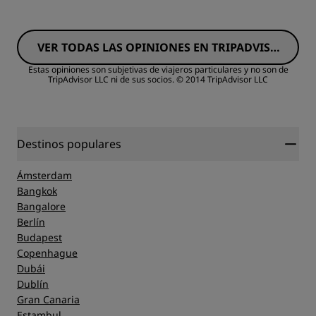
VER TODAS LAS OPINIONES EN TRIPADVISO
R
Estas opiniones son subjetivas de viajeros particulares y no son de
TripAdvisor LLC ni de sus socios.
© 2014 TripAdvisor LLC
Destinos populares
Ámsterdam
Bangkok
Bangalore
Berlín
Budapest
Copenhague
Dubái
Dublín
Gran Canaria
Estambul