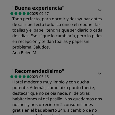
Habitaciones
"
Buena experiencia
"
2025-09-17
Todo perfecto, para dormir y desayunar antes
Calidad/precio
de salir perfecto todo. Lo único el reponer las
toallas y el papel, tendría que ser diario o cada
Calidad del sueño
dos días. Eso sí que lo cambiaría, pero lo pides
en recepción y te dan toallas y papel sin
problema. Saludos.
Ubicación
Ana Belen M
Habitaciones
Limpieza
"
Recomendadísimo
"
2023-05-15
Hotel moderno muy limpio y con ducha
Calidad/precio
Servicio
potente. Además, como otro punto fuerte,
destacar que no se oía nada, ni de otras
Calidad del sueño
habitaciones ni del pasillo. Nos quedamos dos
noches y nos ofrecieron 2 consumiciones
gratis en el bar, abierto 24h, a cambio de no
Ubicación