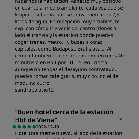
hacernos la habitación. Aspecto muy positivo
en cuanto al medio ambiente: cada vez que se
limpia una habitación se consumen unos 7,5
Limpieza
litros de agua. En recepción muy amables, te
explican cómo ir y venir del centro (tienes al
lado el tranvía y la estación donde puedes
Servicio
coger trenes, metro... y buses a otras
capitales, como Budapest, Bratislava...) Al
centro también puedes ir andando en unos 40
minutos o en Bolt por 10-12€ Por cierto,
aunque no tengas el desayuno contratado,
puedes tomar café gratis, muy rico, no el de
máquina cutre.
sandrapalacio12
"
Buen hotel cerca de la estación
Hbf de Viena
"
2022-12-19
Hotel totalmente nuevo, al lado de la estación