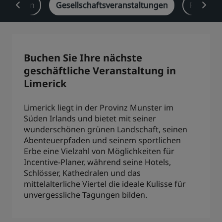
lösungen
Gesellschaftsveranstaltungen
Radisson
Park Plaza
Park Inn by Radisson
Hotels im Stadtzentrum
Besuchen Sie unseren Blog
Buchen Sie Ihre nächste
Prize by Radisson
Country Inn & Suites
geschäftliche Veranstaltung in
Limerick
Limerick liegt in der Provinz Munster im
Verbundene Marken in China
Süden Irlands und bietet mit seiner
J.
Jin Jiang
wunderschönen grünen Landschaft, seinen
Abenteuerpfaden und seinem sportlichen
Erbe eine Vielzahl von Möglichkeiten für
Incentive-Planer, während seine Hotels,
Kunlun
Golden Tulip
Schlösser, Kathedralen und das
mittelalterliche Viertel die ideale Kulisse für
unvergessliche Tagungen bilden.