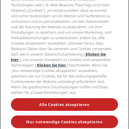
Neue und aufstrebende Hotels
Radisson Hotel Group
Technologien (wie z. B. Web-Beacons, Pixel-Tags und Flash-
Rechtliches
Radisson Hotels APP
Objekte) („Cookies“), um sicherzustellen, dass sie korrekt
Medien
„Sports Approved“-Hotels
und sicher funktioniert, um Ihr Werbe- und Surferlebnis zu
Karriere RHG
Privacy Centre
Hilfe
Familienfreundliche Hotels
verbessern und zu personalisieren, um den Datenverkehr
Karriere PPHE
Rechtliche Hinweise
Gesundheit & Sicherheit
und die Nutzung der Website zu analysieren, um Ihre
Karrieren EHL
Radisson Rewards Geschäftsbedingungen
Einstellungen zu speichern und um unsere Marketing- und
Verbrauchermeldungen
The Club by RHG
Soziale Medien
Website-Nutzungsvereinbarung
Verkaufsbemühungen zu unterstützen. Indem Sie „Alle
Kontakt
Entwicklungsmöglichkeiten
Cookies akzeptieren“ auswählen, stimmen Sie zu, dass
Digitale Barrierefreiheit
FAQ
Marken von Radisson Hotels
Responsible Business – Unser Engagement
Radisson Daten über Sie sammeln und Cookies verwenden
Moderne Sklaverei – Erklärung
Inhaltsübersicht
darf, wie in unserer Datenschutzerklärung [
Klicken Sie
Einkauf
hier
] und unseren Hinweisen zu Cookies und verwandten
Technologien [
Klicken Sie hier
] beschrieben. Wenn Sie
„Nur notwendige Cookies akzeptieren“ auswählen,
speichern wir nur Cookies, die für das ordnungsgemäße
Funktionieren der Website unbedingt erforderlich sind.
Wenn Sie spezifischere Entscheidungen treffen möchten,
wählen Sie „Cookie-Einstellungen“ aus.
VERPASSEN SIE NIEMALS UNSERE BELIEBTESTEN
ANGEBOTE
Alle Cookies akzeptieren
Nur notwendige Cookies akzeptieren
© 2026 Radisson Hotel Group.
Alle Rechte vorbehalten. RHG Radisson
Hotel Group, Radisson, Radisson RED, Radisson Blu, Radisson Collection,