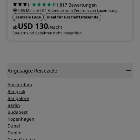
|
1.817 Bewertungen
0.65 Meilen/1.04 Kilometer vom Zentrum von Luxemburg
entfernt
Zentrale Lage
Ideal für Geschäftsreisende
USD 130
ab
/Nacht
Steuern und Gebühren nicht inbegriffen
Angesagte Reiseziele
Amsterdam
Bangkok
Bangalore
Berlin
Budapest
Kopenhagen
Dubai
Dublin
Gran Canaria