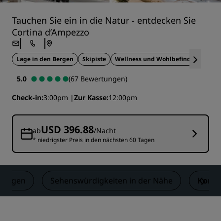
Tauchen Sie ein in die Natur - entdecken Sie
Cortina d’Ampezzo
Lage in den Bergen
Skipiste
Wellness und Wohlbefinden
5.0
(67 Bewertungen)
Check-in
3:00pm
Zur Kasse
12:00pm
USD 396.88
ab
/Nacht
* niedrigster Preis in den nächsten 60 Tagen
tungen
Sehenswürdigkeiten in der Nähe
Konta