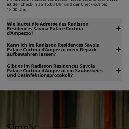
ist der Check-in ab 15:00 Uhr und der Check-out bis
12:00 Uhr.
Wie lautet die Adresse des Radisson
Residences Savoia Palace Cortina
d’Ampezzo?
Das Radisson Residences Savoia Palace Cortina d’Ampezzo
Kann ich im Radisson Residences Savoia
befindet sich in Via Roma 37, Cortina d’Ampezzo, Italien.
Palace Cortina d’Ampezzo mein Gepäck
aufbewahren lassen?
Ja, im Radisson Residences Savoia Palace Cortina
Gibt es im Radisson Residences Savoia
d’Ampezzo wird eine Gepäckaufbewahrung angeboten.
Palace Cortina d’Ampezzo ein Sauberkeits-
und Desinfektionsprotokoll?
Alle Radisson Hotels halten sich an Sauberkeits- und
Desinfektionsprotokolle, um die Gesundheit und Sicherheit
unserer Gäste zu gewährleisten. Hier erfahren Sie mehr:
https://www.radissonhotels.com/de-de/gesundheit-
sicherheit
Simply