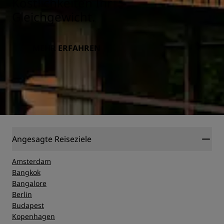
Köstlichkeiten Ihr
Gleichgewicht.
MEHR ERFAHREN
Angesagte Reiseziele
Amsterdam
Bangkok
Bangalore
Berlin
Budapest
Kopenhagen