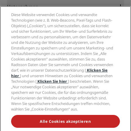
Blog
Partner
Unternehmen
Reiseziele
Reisebüros
Diese Website verwendet Cookies und verwandte
Neue und aufstrebende Hotels
Radisson Hotel Group
Technologien (wie z. B. Web-Beacons, Pixel-Tags und Flash-
Rechtliches
Radisson Hotels APP
Objekte) („Cookies“), um sicherzustellen, dass sie korrekt
Medien
„Sports Approved“-Hotels
und sicher funktioniert, um Ihr Werbe- und Surferlebnis zu
Karriere RHG
Privacy Centre
Hilfe
Familienfreundliche Hotels
verbessern und zu personalisieren, um den Datenverkehr
Karriere PPHE
Rechtliche Hinweise
und die Nutzung der Website zu analysieren, um Ihre
Gesundheit & Sicherheit
Karrieren EHL
Radisson Rewards Geschäftsbedingungen
Einstellungen zu speichern und um unsere Marketing- und
Verbrauchermeldungen
The Club by RHG
Soziale Medien
Website-Nutzungsvereinbarung
Verkaufsbemühungen zu unterstützen. Indem Sie „Alle
Kontakt
Entwicklungsmöglichkeiten
Cookies akzeptieren“ auswählen, stimmen Sie zu, dass
Digitale Barrierefreiheit
FAQ
Marken von Radisson Hotels
Radisson Daten über Sie sammeln und Cookies verwenden
Responsible Business – Unser Engagement
Moderne Sklaverei – Erklärung
Inhaltsübersicht
darf, wie in unserer Datenschutzerklärung [
Klicken Sie
Einkauf
hier
] und unseren Hinweisen zu Cookies und verwandten
Technologien [
Klicken Sie hier
] beschrieben. Wenn Sie
„Nur notwendige Cookies akzeptieren“ auswählen,
speichern wir nur Cookies, die für das ordnungsgemäße
Funktionieren der Website unbedingt erforderlich sind.
Wenn Sie spezifischere Entscheidungen treffen möchten,
wählen Sie „Cookie-Einstellungen“ aus.
VERPASSEN SIE NIEMALS UNSERE BELIEBTESTEN
ANGEBOTE
Alle Cookies akzeptieren