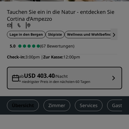
Tauchen Sie ein in die Natur - entdecken Sie
Cortina d’Ampezzo
Lage in den Bergen
Skipiste
Wellness und Wohlbefinden
5.0
(67 Bewertungen)
Check-in
3:00pm
Zur Kasse
12:00pm
USD 403.40
ab
/Nacht
* niedrigster Preis in den nächsten 60 Tagen
Übersicht
Zimmer
Services
Gastro