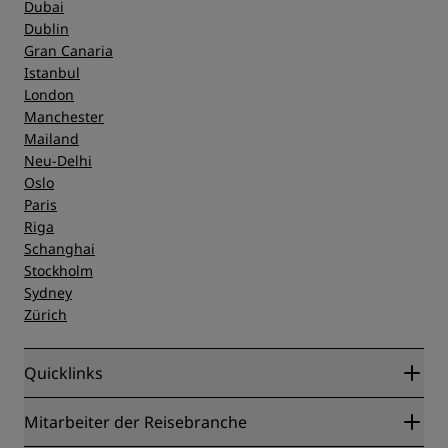
Dubai
Dublin
Gran Canaria
Istanbul
London
Manchester
Mailand
Neu-Delhi
Oslo
Paris
Riga
Schanghai
Stockholm
Sydney
Zürich
Quicklinks
Radisson Rewards
Mitarbeiter der Reisebranche
Online-Bestpreisgarantie