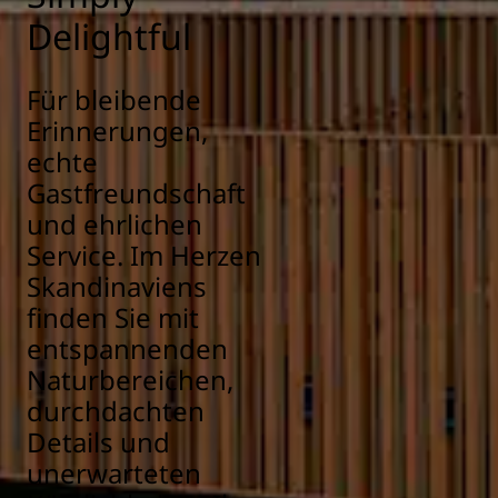
Delightful
Für bleibende
Erinnerungen,
echte
Gastfreundschaft
und ehrlichen
Service. Im Herzen
Skandinaviens
finden Sie mit
entspannenden
Naturbereichen,
durchdachten
Details und
unerwarteten