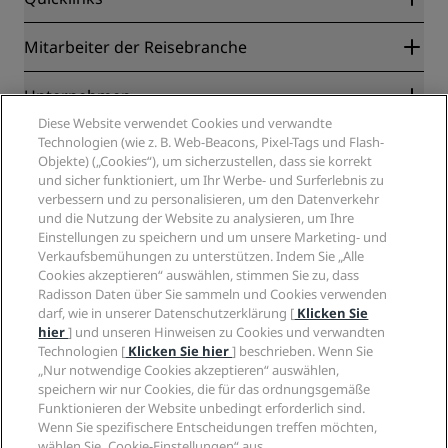
Radisson Rewards
Mitarbeiter der Reisebranche
Online-Bestpreisgarantie
Blog
Partner
Unternehmen
Reiseziele
Reisebüros
Diese Website verwendet Cookies und verwandte
Neue und aufstrebende Hotels
Radisson Hotel Group
Technologien (wie z. B. Web-Beacons, Pixel-Tags und Flash-
Rechtliches
Radisson Hotels APP
Objekte) („Cookies“), um sicherzustellen, dass sie korrekt
Medien
„Sports Approved“-Hotels
und sicher funktioniert, um Ihr Werbe- und Surferlebnis zu
Karriere RHG
Privacy Centre
Hilfe
Familienfreundliche Hotels
verbessern und zu personalisieren, um den Datenverkehr
Karriere PPHE
Rechtliche Hinweise
Gesundheit & Sicherheit
und die Nutzung der Website zu analysieren, um Ihre
Karrieren EHL
Radisson Rewards Geschäftsbedingungen
Einstellungen zu speichern und um unsere Marketing- und
Verbrauchermeldungen
The Club by RHG
Soziale Medien
Website-Nutzungsvereinbarung
Verkaufsbemühungen zu unterstützen. Indem Sie „Alle
Kontakt
Entwicklungsmöglichkeiten
Cookies akzeptieren“ auswählen, stimmen Sie zu, dass
Digitale Barrierefreiheit
FAQ
Marken von Radisson Hotels
Responsible Business – Unser Engagement
Radisson Daten über Sie sammeln und Cookies verwenden
Moderne Sklaverei – Erklärung
Inhaltsübersicht
darf, wie in unserer Datenschutzerklärung [
Klicken Sie
Einkauf
hier
] und unseren Hinweisen zu Cookies und verwandten
Technologien [
Klicken Sie hier
] beschrieben. Wenn Sie
„Nur notwendige Cookies akzeptieren“ auswählen,
speichern wir nur Cookies, die für das ordnungsgemäße
Funktionieren der Website unbedingt erforderlich sind.
Wenn Sie spezifischere Entscheidungen treffen möchten,
wählen Sie „Cookie-Einstellungen“ aus.