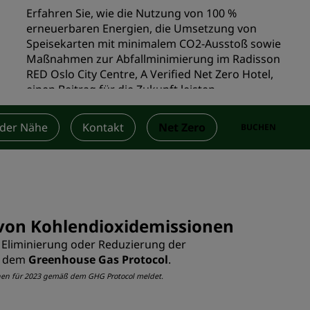
Erfahren Sie, wie die Nutzung von 100 %
n
Hochzeitslocations
erneuerbaren Energien, die Umsetzung von
n
Nachhaltige Aufenthalte
Speisekarten mit minimalem CO2-Ausstoß sowie
Maßnahmen zur Abfallminimierung im Radisson
Aufenthalte für Sportteams
RED Oslo City Centre, A Verified Net Zero Hotel,
Geschäftsreisender
einen Beitrag für die Zukunft leisten.
Hotels im Stadtzentrum
Besuchen Sie unseren Blog
 der Nähe
Kontakt
Net Zero
BUCHEN
Radisson Rewards
Entdecken Sie Radisson Rewards
chen
Vorteile
 von Kohlendioxidemissionen
So verwenden Sie Punkte
r Eliminierung oder Reduzierung der
So sammeln Sie Punkte
äß dem
Greenhouse Gas Protocol
.
Bookers and Planners
sionen für 2023 gemäß dem GHG Protocol meldet.