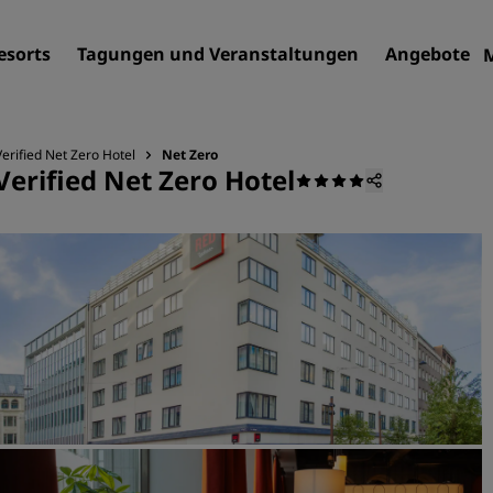
esorts
Tagungen und Veranstaltungen
Angebote
erified Net Zero Hotel
Net Zero
Verified Net Zero Hotel
Finden Sie Ihr Hotel
Reiseziele
Resorts
Serviced Apartments
Flughafenhotels
Neue und geplante Hotels
Tagungen und
Veranstaltungen
Entdecken Sie Radisson Me