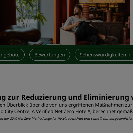
Einen Meetingraum buche
Fordern Sie ein Angebot a
Veranstaltungsorte
Branchenlösungen
Flüge suchen
Angebote
Bewertungen
Sehenswürdigkeiten in
Flüge suchen
Restaurants
Nach einem Restaurant su
ng zur Reduzierung und Eliminierung
erten Überblick über die von uns ergriffenen Maßnahmen zu
Digitale Services
o City Centre, A Verified Net Zero Hotel*, berechnet gem
Radisson Hotels App
ten an der 2040 Net Zero Methodology for Hotels ausrichtet und seine Treibhausgasemis