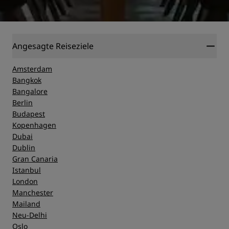
Angesagte Reiseziele
Amsterdam
Bangkok
Bangalore
Berlin
Budapest
Kopenhagen
Dubai
Dublin
Gran Canaria
Istanbul
London
Manchester
Mailand
Neu-Delhi
Oslo