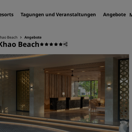
esorts
Tagungen und Veranstaltungen
Angebote
 Khao Beach
Angebote
 Khao Beach
Finden Sie Ihr Hotel
Reiseziele
Resorts
Serviced Apartments
Flughafenhotels
Neue und geplante Hotels
Tagungen und
Veranstaltungen
Entdecken Sie Radisson Me