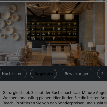
Einen Meetingraum buche
Fordern Sie ein Angebot a
Veranstaltungsorte
Branchenlösungen
Flüge suchen
Flüge suchen
Restaurants
Nach einem Restaurant su
Hochzeiten
Angebote
Bewertungen
Se
Digitale Services
Ganz gleich, ob Sie auf der Suche nach Last-Minute-Ange
Radisson Hotels App
Wochenendausflug planen: Hier finden Sie die besten An
Beach. Profitieren Sie von den Sonderpreisen und zusät