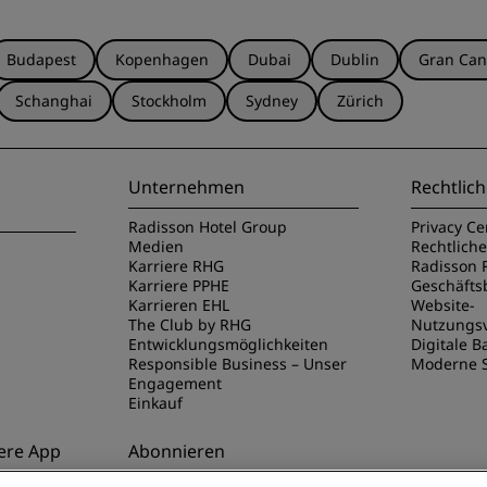
Budapest
Kopenhagen
Dubai
Dublin
Gran Can
Schanghai
Stockholm
Sydney
Zürich
Unternehmen
Rechtlich
Radisson Hotel Group
Privacy Ce
Medien
Rechtlich
Karriere RHG
Radisson 
Karriere PPHE
Geschäft
Karrieren EHL
Website-
The Club by RHG
Nutzungs
Entwicklungsmöglichkeiten
Digitale Ba
Responsible Business – Unser
Moderne S
Engagement
Einkauf
ere App
Abonnieren