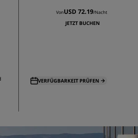
USD 72.19
Von
/
Nacht
JETZT BUCHEN
d
VERFÜGBARKEIT PRÜFEN