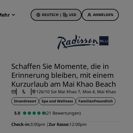
Mehr
DEUTSCH
|
USD
ANMELDEN
Radisson Rewards
Meine Buchungen
Hotelangebote
Unsere Angebote entdecken
Schaffen Sie Momente, die in
Bonus für die erste Buchung
Erinnerung bleiben, mit einem
Deals of the Day
Kurzurlaub am Mai Khao Beach
Im Voraus buchen
126/10 Soi Mai Khao 7, Moo 4, Mai Khao
Unsere Angebote anzeigen
Strandresort
Spa und Wellness
Familienfreundlich
Reisevorschläge
5.0
(21 Bewertungen)
Familienfreundliche Hotels
Check-in
3:00pm
Zur Kasse
12:00pm
etings
Rad Pets