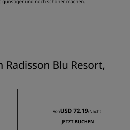
rt günstiger und noch schöner machen.
REGISTRIEREN
m Radisson Blu Resort,
USD 72.19
Von
/
Nacht
JETZT BUCHEN