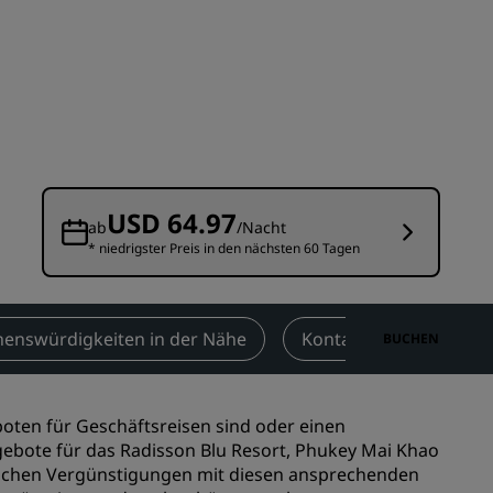
n
Hochzeitslocations
n
Nachhaltige Aufenthalte
Aufenthalte für Sportteams
Geschäftsreisender
Hotels im Stadtzentrum
Besuchen Sie unseren Blog
USD 64.97
ab
/Nacht
* niedrigster Preis in den nächsten 60 Tagen
Radisson Rewards
Entdecken Sie Radisson Rewards
chen
Vorteile
henswürdigkeiten in der Nähe
Kontakt
BUCHEN
So verwenden Sie Punkte
So sammeln Sie Punkte
boten für Geschäftsreisen sind oder einen
Bookers and Planners
gebote für das Radisson Blu Resort, Phukey Mai Khao
zlichen Vergünstigungen mit diesen ansprechenden