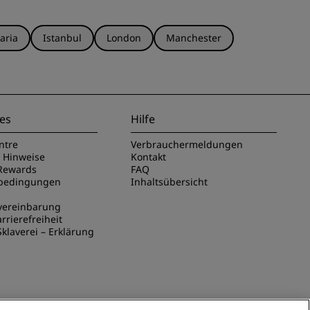
aria
Istanbul
London
Manchester
es
Hilfe
ntre
Verbrauchermeldungen
e Hinweise
Kontakt
Rewards
FAQ
sbedingungen
Inhaltsübersicht
vereinbarung
rrierefreiheit
klaverei – Erklärung