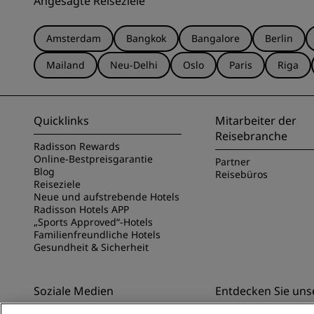
Angesagte Reiseziele
Amsterdam
Bangkok
Bangalore
Berlin
Mailand
Neu-Delhi
Oslo
Paris
Riga
Quicklinks
Mitarbeiter der
Reisebranche
Radisson Rewards
Online-Bestpreisgarantie
Partner
Blog
Reisebüros
Reiseziele
Neue und aufstrebende Hotels
Radisson Hotels APP
„Sports Approved“-Hotels
Familienfreundliche Hotels
Gesundheit & Sicherheit
Soziale Medien
Entdecken Sie uns