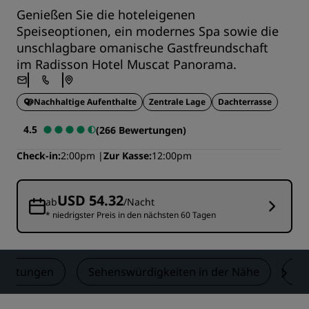
Genießen Sie die hoteleigenen
Speiseoptionen, ein modernes Spa sowie die
unschlagbare omanische Gastfreundschaft
im Radisson Hotel Muscat Panorama.
Nachhaltige Aufenthalte
Zentrale Lage
Dachterrasse
4.5
(266 Bewertungen)
Check-in
2:00pm
Zur Kasse
12:00pm
USD 54.32
ab
/Nacht
* niedrigster Preis in den nächsten 60 Tagen
wertungen
Sehenswürdigkeiten in der Nähe
Ko