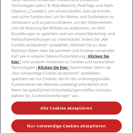
Neue und aufstrebende Hotels
Radisson Hotel Group
Technologien (wie z. B. Web-Beacons, Pixel-Tags und Flash-
Rechtliches
Radisson Hotels APP
Objekte) („Cookies“), um sicherzustellen, dass sie korrekt
Medien
„Sports Approved“-Hotels
und sicher funktioniert, um Ihr Werbe- und Surferlebnis zu
Karriere RHG
Privacy Centre
Hilfe
Familienfreundliche Hotels
verbessern und zu personalisieren, um den Datenverkehr
Karriere PPHE
Rechtliche Hinweise
und die Nutzung der Website zu analysieren, um Ihre
Gesundheit & Sicherheit
Karrieren EHL
Radisson Rewards Geschäftsbedingungen
Einstellungen zu speichern und um unsere Marketing- und
Verbrauchermeldungen
The Club by RHG
Soziale Medien
Website-Nutzungsvereinbarung
Verkaufsbemühungen zu unterstützen. Indem Sie „Alle
Kontakt
Entwicklungsmöglichkeiten
Cookies akzeptieren“ auswählen, stimmen Sie zu, dass
Digitale Barrierefreiheit
FAQ
Marken von Radisson Hotels
Radisson Daten über Sie sammeln und Cookies verwenden
Responsible Business – Unser Engagement
Moderne Sklaverei – Erklärung
Inhaltsübersicht
darf, wie in unserer Datenschutzerklärung [
Klicken Sie
Einkauf
hier
] und unseren Hinweisen zu Cookies und verwandten
Technologien [
Klicken Sie hier
] beschrieben. Wenn Sie
„Nur notwendige Cookies akzeptieren“ auswählen,
speichern wir nur Cookies, die für das ordnungsgemäße
Funktionieren der Website unbedingt erforderlich sind.
Wenn Sie spezifischere Entscheidungen treffen möchten,
wählen Sie „Cookie-Einstellungen“ aus.
VERPASSEN SIE NIEMALS UNSERE BELIEBTESTEN
ANGEBOTE
Alle Cookies akzeptieren
Nur notwendige Cookies akzeptieren
© 2026 Radisson Hotel Group.
Alle Rechte vorbehalten. RHG Radisson