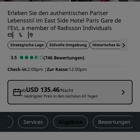
Erleben Sie den authentischen Pariser
Lebensstil im East Side Hotel Paris Gare de
l'Est, a member of Radisson Individuals
Strategische Lage
Stilvolle Umgebung
Historisches Gebäude
3.5
(746 Bewertungen)
Check-in
2:00pm
Zur Kasse
12:00pm
USD 135.46
ab
/Nacht
* niedrigster Preis in den nächsten 60 Tagen
mer
Services
Angebote
Bewertungen