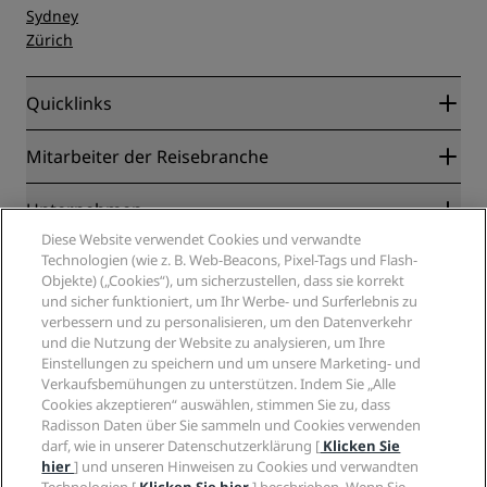
Sydney
Zürich
Quicklinks
Radisson Rewards
Mitarbeiter der Reisebranche
Online-Bestpreisgarantie
Blog
Partner
Unternehmen
Reiseziele
Reisebüros
Diese Website verwendet Cookies und verwandte
Neue und aufstrebende Hotels
Radisson Hotel Group
Technologien (wie z. B. Web-Beacons, Pixel-Tags und Flash-
Rechtliches
Radisson Hotels APP
Objekte) („Cookies“), um sicherzustellen, dass sie korrekt
Medien
„Sports Approved“-Hotels
und sicher funktioniert, um Ihr Werbe- und Surferlebnis zu
Karriere RHG
Privacy Centre
Hilfe
Familienfreundliche Hotels
verbessern und zu personalisieren, um den Datenverkehr
Karriere PPHE
Rechtliche Hinweise
und die Nutzung der Website zu analysieren, um Ihre
Gesundheit & Sicherheit
Karrieren EHL
Radisson Rewards Geschäftsbedingungen
Einstellungen zu speichern und um unsere Marketing- und
Verbrauchermeldungen
The Club by RHG
Soziale Medien
Website-Nutzungsvereinbarung
Verkaufsbemühungen zu unterstützen. Indem Sie „Alle
Kontakt
Entwicklungsmöglichkeiten
Cookies akzeptieren“ auswählen, stimmen Sie zu, dass
Digitale Barrierefreiheit
FAQ
Marken von Radisson Hotels
Radisson Daten über Sie sammeln und Cookies verwenden
Responsible Business – Unser Engagement
Moderne Sklaverei – Erklärung
Inhaltsübersicht
darf, wie in unserer Datenschutzerklärung [
Klicken Sie
Einkauf
hier
] und unseren Hinweisen zu Cookies und verwandten