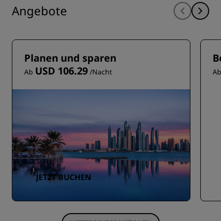
Angebote
Planen und sparen
B
USD 106.29
Ab
/Nacht
A
JETZT BUCHEN