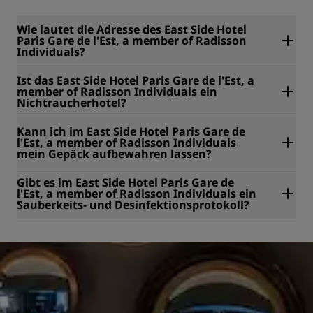
Wie lautet die Adresse des East Side Hotel
Paris Gare de l'Est, a member of Radisson
Individuals?
Das East Side Hotel Paris Gare de l'Est, a member of
Ist das East Side Hotel Paris Gare de l'Est, a
Radisson Individuals befindet sich unter der Adresse 1-3
member of Radisson Individuals ein
cour de la ferme Saint-Lazare, 75010, Paris, Frankreich.
Nichtraucherhotel?
Ja, das East Side Hotel Paris Gare de l'Est, a member of
Kann ich im East Side Hotel Paris Gare de
Radisson Individuals ist ein rauchfreies Hotel.
l'Est, a member of Radisson Individuals
mein Gepäck aufbewahren lassen?
Ja, eine Gepäckaufbewahrung ist im East Side Hotel Paris
Gibt es im East Side Hotel Paris Gare de
Gare de l'Est, a member of Radisson Individuals
l'Est, a member of Radisson Individuals ein
vorhanden.
Sauberkeits- und Desinfektionsprotokoll?
Alle Radisson Hotels verfügen über Sauberkeits- und
Desinfektionsmaßnahmen, um Gesundheit, Sicherheit und
Schutz unserer Gäste zu gewährleisten. Erfahren Sie hier
mehr:
https://www.radissonhotels.com/en-us/social-
responsibility/health-safety