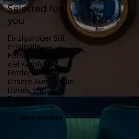
Selected for
you
Einzigartiger Stil,
originelle
Persönlichkeit und
viel Komfort.
Entdecken Sie
unsere Auswahl an
Hotels und
Resorts.
MEHR ERFAHREN