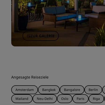
ZUR GALERIE
Angesagte Reiseziele
Amsterdam
Bangkok
Bangalore
Berlin
Mailand
Neu-Delhi
Oslo
Paris
Riga