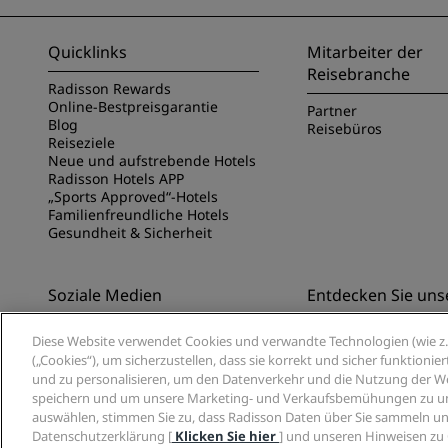
Quicklinks
Mitarbeiter der
Reisebranche
Radisson Rewards
Online-Bestpreisgarantie
Partner
Blog
Reisebüros
Reiseziele
Neue und aufstrebende Hotels
Radisson Hotels APP
„Sports Approved“-Hotels
Familienfreundliche Hotels
Gesundheit & Sicherheit
Soziale Medien
Entdecken Sie uns
Marken von Radisson Hotels
Entdecken Sie die Ra
Diese Website verwendet Cookies und verwandte Technologien (wie z. 
App
(„Cookies“), um sicherzustellen, dass sie korrekt und sicher funktioni
und zu personalisieren, um den Datenverkehr und die Nutzung der Web
speichern und um unsere Marketing- und Verkaufsbemühungen zu unte
auswählen, stimmen Sie zu, dass Radisson Daten über Sie sammeln un
Datenschutzerklärung [
Klicken Sie hier
] und unseren Hinweisen zu