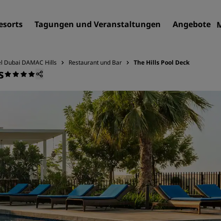
esorts
Tagungen und Veranstaltungen
Angebote
el Dubai DAMAC Hills
Restaurant und Bar
The Hills Pool Deck
s
Finden Sie Ihr Hotel
Reiseziele
Resorts
Serviced Apartments
Flughafenhotels
Neue und geplante Hotels
Tagungen und
Veranstaltungen
Entdecken Sie Radisson Me