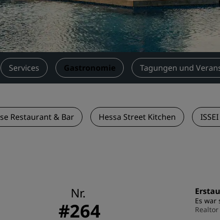
Einen Meetingraum buche
Fordern Sie ein Angebot a
Veranstaltungsorte
Branchenlösungen
Services
Gastronomie
Tagungen und Veran
Flüge suchen
Flüge suchen
use Restaurant & Bar
Hessa Street Kitchen
ISSEI
Restaurants
Nach einem Restaurant su
Digitale Services
Nr.
Ersta
Radisson Hotels App
Es war 
#264
Realtor