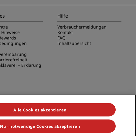
es
Hilfe
ntre
Verbrauchermeldungen
e Hinweise
Kontakt
Rewards
FAQ
sbedingungen
Inhaltsübersicht
vereinbarung
rrierefreiheit
klaverei – Erklärung
Alle Cookies akzeptieren
Nur notwendige Cookies akzeptieren