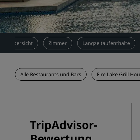
Verbundene Marken in China
Übersicht
Zimmer
Langzeitaufenthalte
Alle Restaurants und Bars
Fire Lake Grill Ho
TripAdvisor-
Bewertung