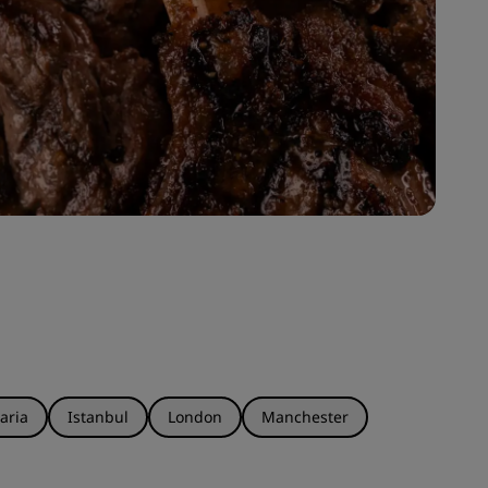
aria
Istanbul
London
Manchester