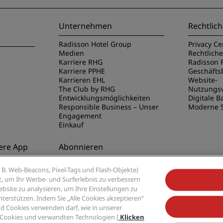
Unternehmen
Rechtlich
Radisson Hotel Group
Privacy Ce
Medien
Rechtlich
Karriere RHG
Radisson 
Karriere PPHE
Geschäft
Karrieren EHL
Website-
The Club by RHG
Nutzungs
Entwicklungsmöglichkeiten
Digitale Ba
Responsible Business – Unser
Moderne S
Engagement
Einkauf
ere App
Abonnieren
disson Hotels
Verpassen Sie niemals unsere
B. Web-Beacons, Pixel-Tags und Flash-Objekte)
beliebtesten Angebote
ert, um Ihr Werbe- und Surferlebnis zu verbessern
site zu analysieren, um Ihre Einstellungen zu
rstützen. Indem Sie „Alle Cookies akzeptieren“
d Cookies verwenden darf, wie in unserer
 Cookies und verwandten Technologien [
Klicken