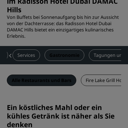
im Radisson Hotel Dubai DAMAC
Hills
Von Buffets bei Sonnenaufgang bis hin zur Aussicht
von der Dachterrasse: das Radisson Hotel Dubai
DAMAC Hills bietet ein einzigartiges kulinarisches
Erlebnis.
te
Services
Gastronomie
Tagungen und 
Alle Restaurants und Bars
Fire Lake Grill Hou
Ein köstliches Mahl oder ein
kühles Getränk ist näher als Sie
denken