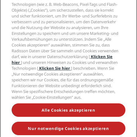
Neue und aufstrebende Hotels
Radisson Hotel Group
Technologien (wie z. B. Web-Beacons, Pixel-Tags und Flash-
Rechtliches
Radisson Hotels APP
Objekte) („Cookies“), um sicherzustellen, dass sie korrekt
Medien
„Sports Approved“-Hotels
und sicher funktioniert, um Ihr Werbe- und Surferlebnis zu
Karriere RHG
Privacy Centre
Hilfe
Familienfreundliche Hotels
verbessern und zu personalisieren, um den Datenverkehr
Karriere PPHE
Rechtliche Hinweise
Gesundheit & Sicherheit
und die Nutzung der Website zu analysieren, um Ihre
Karrieren EHL
Radisson Rewards Geschäftsbedingungen
Einstellungen zu speichern und um unsere Marketing- und
Verbrauchermeldungen
The Club by RHG
Soziale Medien
Website-Nutzungsvereinbarung
Verkaufsbemühungen zu unterstützen. Indem Sie „Alle
Kontakt
Entwicklungsmöglichkeiten
Cookies akzeptieren“ auswählen, stimmen Sie zu, dass
Digitale Barrierefreiheit
FAQ
Marken von Radisson Hotels
Responsible Business – Unser Engagement
Radisson Daten über Sie sammeln und Cookies verwenden
Moderne Sklaverei – Erklärung
Inhaltsübersicht
darf, wie in unserer Datenschutzerklärung [
Klicken Sie
Einkauf
hier
] und unseren Hinweisen zu Cookies und verwandten
Technologien [
Klicken Sie hier
] beschrieben. Wenn Sie
„Nur notwendige Cookies akzeptieren“ auswählen,
speichern wir nur Cookies, die für das ordnungsgemäße
Funktionieren der Website unbedingt erforderlich sind.
Wenn Sie spezifischere Entscheidungen treffen möchten,
wählen Sie „Cookie-Einstellungen“ aus.
VERPASSEN SIE NIEMALS UNSERE BELIEBTESTEN
ANGEBOTE
Alle Cookies akzeptieren
Nur notwendige Cookies akzeptieren
© 2026 Radisson Hotel Group.
Alle Rechte vorbehalten. RHG Radisson
Hotel Group, Radisson, Radisson RED, Radisson Blu, Radisson Collection,