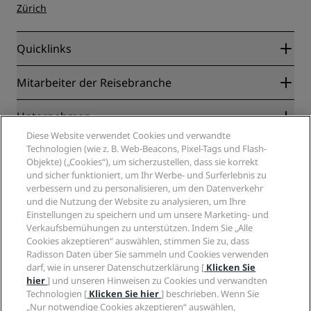
Zürich
Quicklinks
Radisson Rewards
Mitarbeiter der Reisebranche
Online-Bestpreisgarantie
Blog
Partner
Unternehmen
Reiseziele
Reisebüros
Diese Website verwendet Cookies und verwandte
Neue und aufstrebende Hotels
Radisson Hotel Group
Technologien (wie z. B. Web-Beacons, Pixel-Tags und Flash-
Rechtliches
Radisson Hotels APP
Objekte) („Cookies“), um sicherzustellen, dass sie korrekt
Medien
„Sports Approved“-Hotels
und sicher funktioniert, um Ihr Werbe- und Surferlebnis zu
Karriere RHG
Privacy Centre
Hilfe
Familienfreundliche Hotels
verbessern und zu personalisieren, um den Datenverkehr
Karriere PPHE
Rechtliche Hinweise
und die Nutzung der Website zu analysieren, um Ihre
Gesundheit & Sicherheit
Karrieren EHL
Radisson Rewards Geschäftsbedingungen
Einstellungen zu speichern und um unsere Marketing- und
Verbrauchermeldungen
The Club by RHG
Soziale Medien
Website-Nutzungsvereinbarung
Verkaufsbemühungen zu unterstützen. Indem Sie „Alle
Kontakt
Entwicklungsmöglichkeiten
Cookies akzeptieren“ auswählen, stimmen Sie zu, dass
Digitale Barrierefreiheit
FAQ
Marken von Radisson Hotels
Radisson Daten über Sie sammeln und Cookies verwenden
Responsible Business – Unser Engagement
Moderne Sklaverei – Erklärung
Inhaltsübersicht
darf, wie in unserer Datenschutzerklärung [
Klicken Sie
Einkauf
hier
] und unseren Hinweisen zu Cookies und verwandten
Technologien [
Klicken Sie hier
] beschrieben. Wenn Sie
„Nur notwendige Cookies akzeptieren“ auswählen,