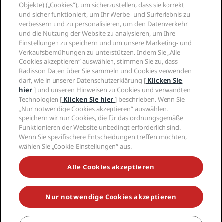
Radisson Hotels APP
Objekte) („Cookies“), um sicherzustellen, dass sie korrekt
Medien
„Sports Approved“-Hotels
und sicher funktioniert, um Ihr Werbe- und Surferlebnis zu
Karriere RHG
Privacy Centre
Hilfe
Familienfreundliche Hotels
verbessern und zu personalisieren, um den Datenverkehr
Karriere PPHE
Rechtliche Hinweise
Gesundheit & Sicherheit
und die Nutzung der Website zu analysieren, um Ihre
Karrieren EHL
Radisson Rewards Geschäftsbedingungen
Einstellungen zu speichern und um unsere Marketing- und
Verbrauchermeldungen
The Club by RHG
Soziale Medien
Website-Nutzungsvereinbarung
Verkaufsbemühungen zu unterstützen. Indem Sie „Alle
Kontakt
Entwicklungsmöglichkeiten
Cookies akzeptieren“ auswählen, stimmen Sie zu, dass
Digitale Barrierefreiheit
FAQ
Marken von Radisson Hotels
Responsible Business – Unser Engagement
Radisson Daten über Sie sammeln und Cookies verwenden
Moderne Sklaverei – Erklärung
Inhaltsübersicht
darf, wie in unserer Datenschutzerklärung [
Klicken Sie
Einkauf
hier
] und unseren Hinweisen zu Cookies und verwandten
Technologien [
Klicken Sie hier
] beschrieben. Wenn Sie
„Nur notwendige Cookies akzeptieren“ auswählen,
speichern wir nur Cookies, die für das ordnungsgemäße
Funktionieren der Website unbedingt erforderlich sind.
Wenn Sie spezifischere Entscheidungen treffen möchten,
wählen Sie „Cookie-Einstellungen“ aus.
VERPASSEN SIE NIEMALS UNSERE BELIEBTESTEN
ANGEBOTE
Alle Cookies akzeptieren
Nur notwendige Cookies akzeptieren
© 2026 Radisson Hotel Group.
Alle Rechte vorbehalten. RHG Radisson
Hotel Group, Radisson, Radisson RED, Radisson Blu, Radisson Collection,
Radisson Individuals, Park Plaza, Park Inn, Country Inn & Suites, Prize by