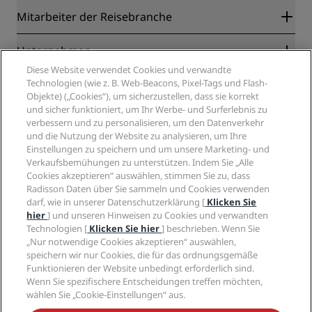
Radisson Rewards
Mitarbeiter der Reisebranche
Online-Bestpreisgarantie
Blog
Partner
Unternehmen
Reiseziele
Reisebüros
Diese Website verwendet Cookies und verwandte
Neue und aufstrebende Hotels
Radisson Hotel Group
Technologien (wie z. B. Web-Beacons, Pixel-Tags und Flash-
Rechtliches
Radisson Hotels APP
Objekte) („Cookies“), um sicherzustellen, dass sie korrekt
Medien
„Sports Approved“-Hotels
und sicher funktioniert, um Ihr Werbe- und Surferlebnis zu
Karriere RHG
Privacy Centre
Hilfe
Familienfreundliche Hotels
verbessern und zu personalisieren, um den Datenverkehr
Karriere PPHE
Rechtliche Hinweise
Gesundheit & Sicherheit
und die Nutzung der Website zu analysieren, um Ihre
Karrieren EHL
Radisson Rewards Geschäftsbedingungen
Einstellungen zu speichern und um unsere Marketing- und
Verbrauchermeldungen
The Club by RHG
Soziale Medien
Website-Nutzungsvereinbarung
Verkaufsbemühungen zu unterstützen. Indem Sie „Alle
Kontakt
Entwicklungsmöglichkeiten
Cookies akzeptieren“ auswählen, stimmen Sie zu, dass
Digitale Barrierefreiheit
FAQ
Marken von Radisson Hotels
Responsible Business – Unser Engagement
Radisson Daten über Sie sammeln und Cookies verwenden
Moderne Sklaverei – Erklärung
Inhaltsübersicht
darf, wie in unserer Datenschutzerklärung [
Klicken Sie
Einkauf
hier
] und unseren Hinweisen zu Cookies und verwandten
Technologien [
Klicken Sie hier
] beschrieben. Wenn Sie
„Nur notwendige Cookies akzeptieren“ auswählen,
speichern wir nur Cookies, die für das ordnungsgemäße
Funktionieren der Website unbedingt erforderlich sind.
Wenn Sie spezifischere Entscheidungen treffen möchten,
wählen Sie „Cookie-Einstellungen“ aus.
VERPASSEN SIE NIEMALS UNSERE BELIEBTESTEN