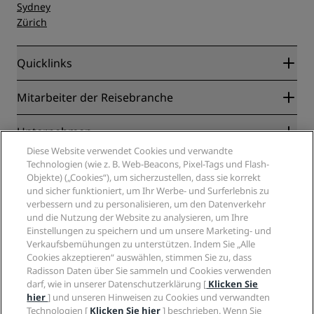
Sydney
Zürich
Quicklinks
Radisson Rewards
Mitarbeiter der Reisebranche
Online-Bestpreisgarantie
Blog
Partner
Unternehmen
Reiseziele
Reisebüros
Diese Website verwendet Cookies und verwandte
Neue und aufstrebende Hotels
Radisson Hotel Group
Technologien (wie z. B. Web-Beacons, Pixel-Tags und Flash-
Rechtliches
Radisson Hotels APP
Objekte) („Cookies“), um sicherzustellen, dass sie korrekt
Medien
„Sports Approved“-Hotels
und sicher funktioniert, um Ihr Werbe- und Surferlebnis zu
Karriere RHG
Privacy Centre
Hilfe
Familienfreundliche Hotels
verbessern und zu personalisieren, um den Datenverkehr
Karriere PPHE
Rechtliche Hinweise
Gesundheit & Sicherheit
und die Nutzung der Website zu analysieren, um Ihre
Karrieren EHL
Radisson Rewards Geschäftsbedingungen
Einstellungen zu speichern und um unsere Marketing- und
Verbrauchermeldungen
The Club by RHG
Soziale Medien
Website-Nutzungsvereinbarung
Verkaufsbemühungen zu unterstützen. Indem Sie „Alle
Kontakt
Entwicklungsmöglichkeiten
Cookies akzeptieren“ auswählen, stimmen Sie zu, dass
Digitale Barrierefreiheit
FAQ
Marken von Radisson Hotels
Responsible Business – Unser Engagement
Radisson Daten über Sie sammeln und Cookies verwenden
Moderne Sklaverei – Erklärung
Inhaltsübersicht
darf, wie in unserer Datenschutzerklärung [
Klicken Sie
Einkauf
hier
] und unseren Hinweisen zu Cookies und verwandten
Technologien [
Klicken Sie hier
] beschrieben. Wenn Sie