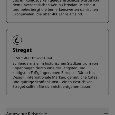
Das im Königsgarten gelegene Schloss wurde von
dem unvergesslichen König Christian IV. erbaut
und beherbergt die bemerkenswerten dänischen
Kronjuwelen, die über 400 Jahre alt sind.
Strøget
0.59 mi/0.95 km vom Hotel
Schlendern Sie im historischen Stadtzentrum von
Kopenhagen durch eine der längsten und
kultigsten Fußgängerzonen Europas. Dänisches
Design, internationale Marken, gemütliche Cafés
und quirlige Straßenkunst – einen Besuch von
Strøget sollten Sie sich nicht entgehen lassen.
Angesagte Reiseziele