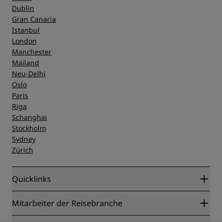
Dublin
Gran Canaria
Istanbul
London
Manchester
Mailand
Neu-Delhi
Oslo
Paris
Riga
Schanghai
Stockholm
Sydney
Zürich
Quicklinks
Radisson Rewards
Mitarbeiter der Reisebranche
Online-Bestpreisgarantie