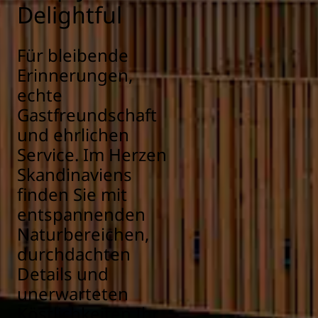
Delightful
Für bleibende
Erinnerungen,
echte
Gastfreundschaft
und ehrlichen
Service. Im Herzen
Skandinaviens
finden Sie mit
entspannenden
Naturbereichen,
durchdachten
Details und
unerwarteten
Köstlichkeiten Ihr