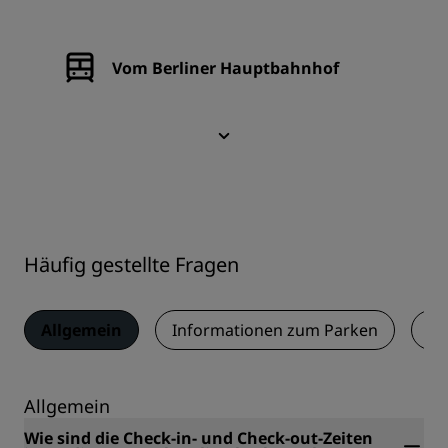
Vom Berliner Hauptbahnhof
Häufig gestellte Fragen
Allgemein
Informationen zum Parken
Ga
Allgemein
Wie sind die Check-in- und Check-out-Zeiten