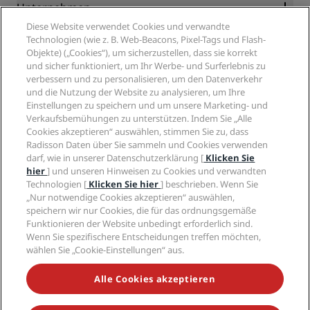
Blog
Partner
Unternehmen
Reiseziele
Reisebüros
Diese Website verwendet Cookies und verwandte
Neue und aufstrebende Hotels
Radisson Hotel Group
Technologien (wie z. B. Web-Beacons, Pixel-Tags und Flash-
Rechtliches
Radisson Hotels APP
Objekte) („Cookies“), um sicherzustellen, dass sie korrekt
Medien
„Sports Approved“-Hotels
und sicher funktioniert, um Ihr Werbe- und Surferlebnis zu
Karriere RHG
Privacy Centre
Hilfe
Familienfreundliche Hotels
verbessern und zu personalisieren, um den Datenverkehr
Karriere PPHE
Rechtliche Hinweise
Gesundheit & Sicherheit
und die Nutzung der Website zu analysieren, um Ihre
Karrieren EHL
Radisson Rewards Geschäftsbedingungen
Einstellungen zu speichern und um unsere Marketing- und
Verbrauchermeldungen
The Club by RHG
Soziale Medien
Website-Nutzungsvereinbarung
Verkaufsbemühungen zu unterstützen. Indem Sie „Alle
Kontakt
Entwicklungsmöglichkeiten
Cookies akzeptieren“ auswählen, stimmen Sie zu, dass
Digitale Barrierefreiheit
FAQ
Marken von Radisson Hotels
Responsible Business – Unser Engagement
Radisson Daten über Sie sammeln und Cookies verwenden
Moderne Sklaverei – Erklärung
Inhaltsübersicht
darf, wie in unserer Datenschutzerklärung [
Klicken Sie
Einkauf
hier
] und unseren Hinweisen zu Cookies und verwandten
Technologien [
Klicken Sie hier
] beschrieben. Wenn Sie
„Nur notwendige Cookies akzeptieren“ auswählen,
speichern wir nur Cookies, die für das ordnungsgemäße
Funktionieren der Website unbedingt erforderlich sind.
Wenn Sie spezifischere Entscheidungen treffen möchten,
wählen Sie „Cookie-Einstellungen“ aus.
VERPASSEN SIE NIEMALS UNSERE BELIEBTESTEN
ANGEBOTE
Alle Cookies akzeptieren