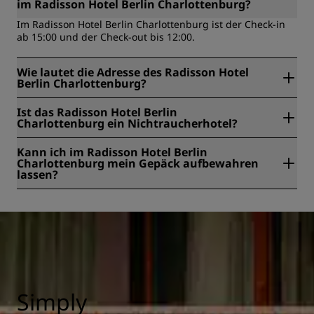
im Radisson Hotel Berlin Charlottenburg?
Im Radisson Hotel Berlin Charlottenburg ist der Check-in
ab 15:00 und der Check-out bis 12:00.
Wie lautet die Adresse des Radisson Hotel
Berlin Charlottenburg?
Das Radisson Hotel Berlin Charlottenburg befindet sich
Ist das Radisson Hotel Berlin
unter der Adresse Kantstrasse 111a, Berlin, Deutschland.
Charlottenburg ein Nichtraucherhotel?
Ja, das Radisson Hotel Berlin Charlottenburg ist ein
Kann ich im Radisson Hotel Berlin
rauchfreies Hotel.
Charlottenburg mein Gepäck aufbewahren
lassen?
Ja, eine Gepäckaufbewahrung ist im Radisson Hotel Berlin
Charlottenburg vorhanden.
Simply