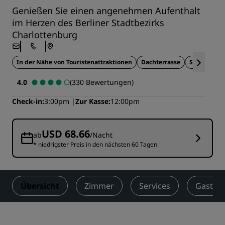
Genießen Sie einen angenehmen Aufenthalt
im Herzen des Berliner Stadtbezirks
Charlottenburg
In der Nähe von Touristenattraktionen
Dachterrasse
Stadtblick
4.0
(330 Bewertungen)
Check-in
3:00pm
Zur Kasse
12:00pm
USD 68.66
ab
/Nacht
* niedrigster Preis in den nächsten 60 Tagen
Übersicht
Zimmer
Services
Gastro