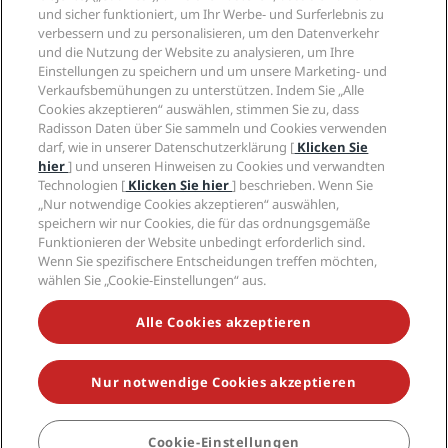
„Sports Approved“-Hotels
und sicher funktioniert, um Ihr Werbe- und Surferlebnis zu
Karriere RHG
Privacy Centre
Hilfe
Familienfreundliche Hotels
verbessern und zu personalisieren, um den Datenverkehr
Karriere PPHE
Rechtliche Hinweise
Gesundheit & Sicherheit
und die Nutzung der Website zu analysieren, um Ihre
Karrieren EHL
Radisson Rewards Geschäftsbedingungen
Einstellungen zu speichern und um unsere Marketing- und
Verbrauchermeldungen
The Club by RHG
Soziale Medien
Website-Nutzungsvereinbarung
Verkaufsbemühungen zu unterstützen. Indem Sie „Alle
Kontakt
Entwicklungsmöglichkeiten
Cookies akzeptieren“ auswählen, stimmen Sie zu, dass
Digitale Barrierefreiheit
FAQ
Marken von Radisson Hotels
Responsible Business – Unser Engagement
Radisson Daten über Sie sammeln und Cookies verwenden
Moderne Sklaverei – Erklärung
Inhaltsübersicht
darf, wie in unserer Datenschutzerklärung [
Klicken Sie
Einkauf
hier
] und unseren Hinweisen zu Cookies und verwandten
Technologien [
Klicken Sie hier
] beschrieben. Wenn Sie
„Nur notwendige Cookies akzeptieren“ auswählen,
speichern wir nur Cookies, die für das ordnungsgemäße
Funktionieren der Website unbedingt erforderlich sind.
Wenn Sie spezifischere Entscheidungen treffen möchten,
wählen Sie „Cookie-Einstellungen“ aus.
VERPASSEN SIE NIEMALS UNSERE BELIEBTESTEN
ANGEBOTE
Alle Cookies akzeptieren
Nur notwendige Cookies akzeptieren
© 2026 Radisson Hotel Group.
Alle Rechte vorbehalten. RHG Radisson
Hotel Group, Radisson, Radisson RED, Radisson Blu, Radisson Collection,
Radisson Individuals, Park Plaza, Park Inn, Country Inn & Suites, Prize by
Radisson, Radisson Rewards und Radisson Meetings sind Warenzeichen
Cookie-Einstellungen