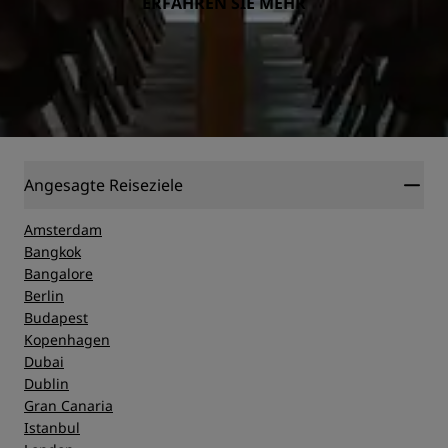
ERFAHREN SIE MEHR
Angesagte Reiseziele
Amsterdam
Bangkok
Bangalore
Berlin
Budapest
Kopenhagen
Dubai
Dublin
Gran Canaria
Istanbul