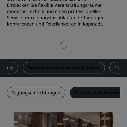
Entdecken Sie flexible Veranstaltungsräume,
moderne Technik und einen professionellen
Service für reibungslos ablaufende Tagungen,
Konferenzen und Feierlichkeiten in Kapstadt.
onomie
Tagungen und Veranstaltungen
Fitne
Tagungseinrichtungen
Technik und Angebotsl