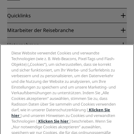
Quicklinks
Radisson Rewards
Mitarbeiter der Reisebranche
Online-Bestpreisgarantie
Blog
Partner
Unternehmen
Reiseziele
Reisebüros
Diese Website verwendet Cookies und verwandte
Neue und aufstrebende Hotels
Radisson Hotel Group
Technologien (wie z. B. Web-Beacons, Pixel-Tags und Flash-
Rechtliches
Radisson Hotels APP
Objekte) („Cookies“), um sicherzustellen, dass sie korrekt
Medien
„Sports Approved“-Hotels
und sicher funktioniert, um Ihr Werbe- und Surferlebnis zu
Karriere RHG
Privacy Centre
Hilfe
Familienfreundliche Hotels
verbessern und zu personalisieren, um den Datenverkehr
Karriere PPHE
Rechtliche Hinweise
Gesundheit & Sicherheit
und die Nutzung der Website zu analysieren, um Ihre
Karrieren EHL
Radisson Rewards Geschäftsbedingungen
Einstellungen zu speichern und um unsere Marketing- und
Verbrauchermeldungen
The Club by RHG
Soziale Medien
Website-Nutzungsvereinbarung
Verkaufsbemühungen zu unterstützen. Indem Sie „Alle
Kontakt
Entwicklungsmöglichkeiten
Cookies akzeptieren“ auswählen, stimmen Sie zu, dass
Digitale Barrierefreiheit
FAQ
Marken von Radisson Hotels
Responsible Business – Unser Engagement
Radisson Daten über Sie sammeln und Cookies verwenden
Moderne Sklaverei – Erklärung
Inhaltsübersicht
darf, wie in unserer Datenschutzerklärung [
Klicken Sie
Einkauf
hier
] und unseren Hinweisen zu Cookies und verwandten
Technologien [
Klicken Sie hier
] beschrieben. Wenn Sie
„Nur notwendige Cookies akzeptieren“ auswählen,
speichern wir nur Cookies, die für das ordnungsgemäße