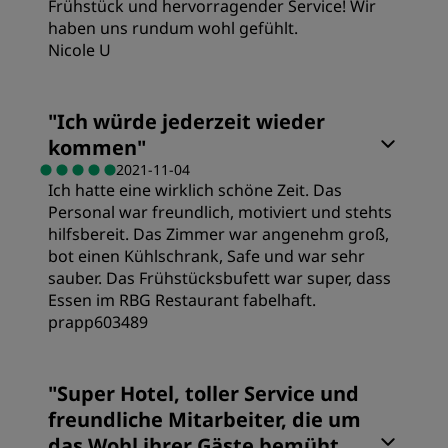
Frühstück und hervorragender Service! Wir
haben uns rundum wohl gefühlt.
Nicole U
Zimmer
"
Ich würde jederzeit wieder
kommen
"
Preis/Leistung
2021-11-04
Ich hatte eine wirklich schöne Zeit. Das
Personal war freundlich, motiviert und stehts
Schlafqualität
hilfsbereit. Das Zimmer war angenehm groß,
bot einen Kühlschrank, Safe und war sehr
sauber. Das Frühstücksbufett war super, dass
Lage
Essen im RBG Restaurant fabelhaft.
prapp603489
Sauberkeit
Zimmer
"
Super Hotel, toller Service und
Service
freundliche Mitarbeiter, die um
Preis/Leistung
das Wohl ihrer Gäste bemüht