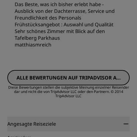
Das Beste, was ich bisher erlebt habe -
Ausblick von der Dachterrasse, Service und
Service
Freundlichkeit des Personals
Frühstücksangebot : Auswahl und Qualität
Sehr schönes Zimmer mit Blick auf den
Tafelberg Parkhaus
matthiasmreich
Zimmer
ALLE BEWERTUNGEN AUF TRIPADVISOR AN
Preis/Leistung
ZEIGEN
Diese Bewertungen stellen die subjektive Meinung einzelner Reisender
dar und nicht die von TripAdvisor LLC oder den Partnern.
© 2014
TripAdvisor LLC
Schlafqualität
Lage
Angesagte Reiseziele
Sauberkeit