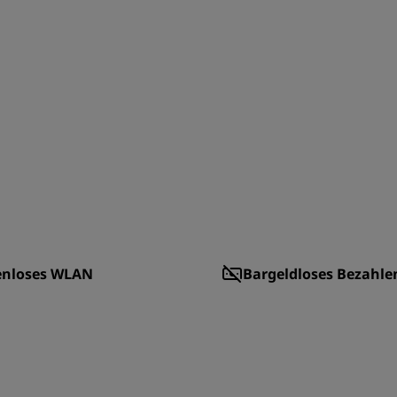
enloses WLAN
Bargeldloses Bezahle