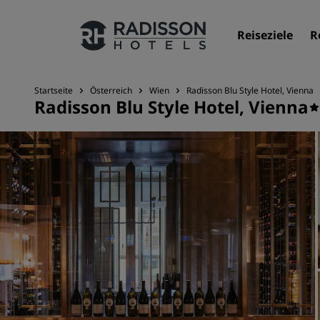
Reiseziele
R
Startseite
Österreich
Wien
Radisson Blu Style Hotel, Vienna
Radisson Blu Style Hotel, Vienna
Unsere Marken
Marken von Radisson Hotels