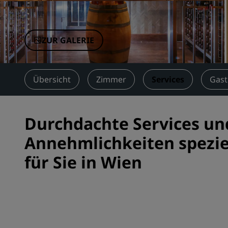
Verbundene Marken in China
ZUR GALERIE
Übersicht
Zimmer
Services
Gas
Durchdachte Services un
Annehmlichkeiten spezie
für Sie in Wien