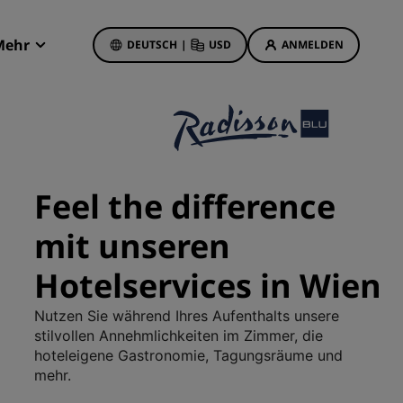
Mehr
DEUTSCH
|
USD
ANMELDEN
Radisson Rewards
Meine Buchungen
Hotelangebote
Unsere Angebote entdecken
Feel the difference
Bonus für die erste Buchung
mit unseren
Deals of the Day
Im Voraus buchen
Hotelservices in Wien
Unsere Angebote anzeigen
Nutzen Sie während Ihres Aufenthalts unsere
stilvollen Annehmlichkeiten im Zimmer, die
Reisevorschläge
hoteleigene Gastronomie, Tagungsräume und
Familienfreundliche Hotels
mehr.
etings
Rad Pets