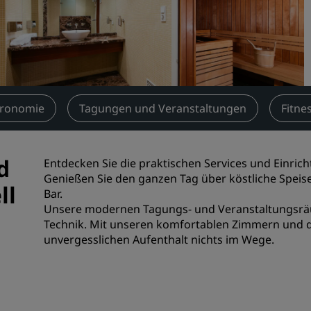
Einen Meetingraum buche
Fordern Sie ein Angebot a
Veranstaltungsorte
Branchenlösungen
tronomie
Tagungen und Veranstaltungen
Fitne
Flüge suchen
Flüge suchen
d
Entdecken Sie die praktischen Services und Einrich
Genießen Sie den ganzen Tag über köstliche Speis
Restaurants
ll
Bar.
Unsere modernen Tagungs- und Veranstaltungsräum
Nach einem Restaurant su
Technik. Mit unseren komfortablen Zimmern und 
unvergesslichen Aufenthalt nichts im Wege.
Digitale Services
Radisson Hotels App