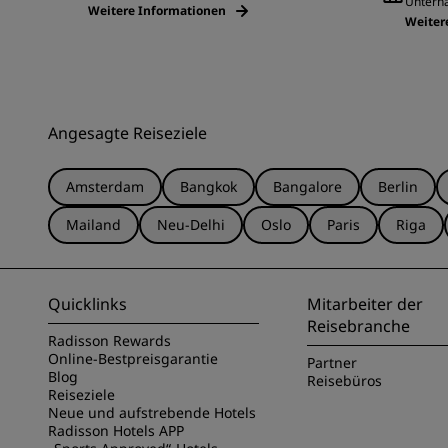
Unterha
Weitere Informationen
Weiter
Angesagte Reiseziele
Amsterdam
Bangkok
Bangalore
Berlin
Mailand
Neu-Delhi
Oslo
Paris
Riga
Quicklinks
Mitarbeiter der
Reisebranche
Radisson Rewards
Online-Bestpreisgarantie
Partner
Blog
Reisebüros
Reiseziele
Neue und aufstrebende Hotels
Radisson Hotels APP