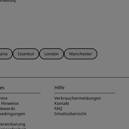
Verwaltung
aria
Istanbul
London
Manchester
es
Hilfe
ntre
Verbrauchermeldungen
e Hinweise
Kontakt
Rewards
FAQ
sbedingungen
Inhaltsübersicht
vereinbarung