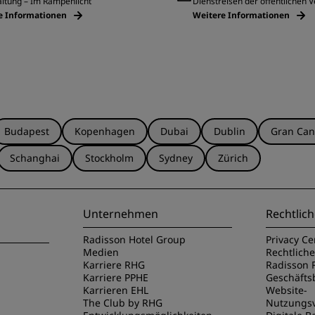
ltung – Im Rampenlicht
Dienstreisen der öffentlichen 
e Informationen
Weitere Informationen
Budapest
Kopenhagen
Dubai
Dublin
Gran Can
Schanghai
Stockholm
Sydney
Zürich
Unternehmen
Rechtlich
Radisson Hotel Group
Privacy Ce
Medien
Rechtlich
Karriere RHG
Radisson 
Karriere PPHE
Geschäft
Karrieren EHL
Website-
The Club by RHG
Nutzungs