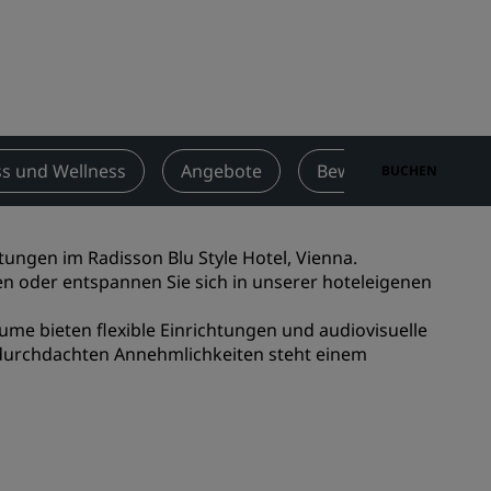
n
Hochzeitslocations
n
Nachhaltige Aufenthalte
Aufenthalte für Sportteams
Geschäftsreisender
Hotels im Stadtzentrum
ss und Wellness
Angebote
Bewertungen
BUCHEN
Besuchen Sie unseren Blog
Radisson Rewards
tungen im Radisson Blu Style Hotel, Vienna.
en oder entspannen Sie sich in unserer hoteleigenen
Entdecken Sie Radisson Rewards
e bieten flexible Einrichtungen und audiovisuelle
chen
Vorteile
durchdachten Annehmlichkeiten steht einem
So verwenden Sie Punkte
So sammeln Sie Punkte
Bookers and Planners