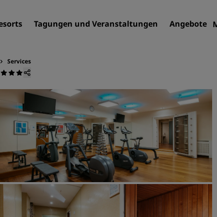
esorts
Tagungen und Veranstaltungen
Angebote
Services
Finden Sie Ihr Hotel
Reiseziele
Resorts
Serviced Apartments
Flughafenhotels
Neue und geplante Hotels
Tagungen und
Veranstaltungen
Entdecken Sie Radisson Me