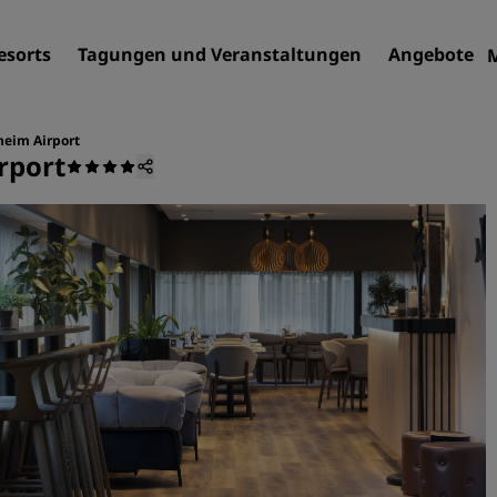
esorts
Tagungen und Veranstaltungen
Angebote
heim Airport
rport
Finden Sie Ihr Hotel
Reiseziele
Resorts
Serviced Apartments
Flughafenhotels
Neue und geplante Hotels
Tagungen und
Veranstaltungen
Entdecken Sie Radisson Me