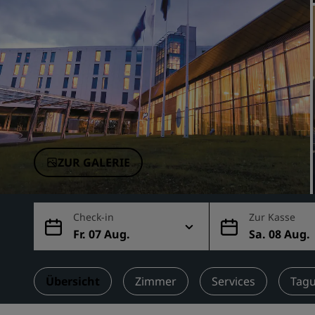
Verbundene Marken in China
ZUR GALERIE
Check-in
Zur Kasse
Fr. 07 Aug.
Sa. 08 Aug.
Übersicht
Zimmer
Services
Tagu