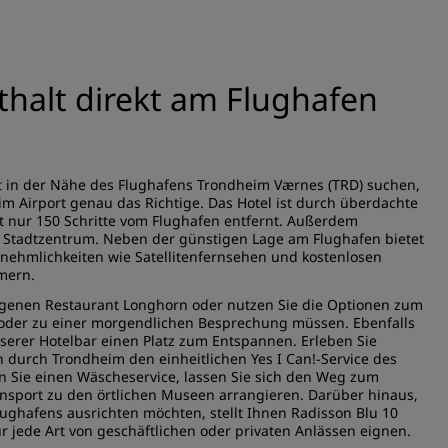
thalt direkt am Flughafen
ft in der Nähe des Flughafens Trondheim Værnes (TRD) suchen,
im Airport genau das Richtige. Das Hotel ist durch überdachte
t nur 150 Schritte vom Flughafen entfernt. Außerdem
s Stadtzentrum. Neben der günstigen Lage am Flughafen bietet
nehmlichkeiten wie Satellitenfernsehen und kostenlosen
mern.
eigenen Restaurant Longhorn oder nutzen Sie die Optionen zum
oder zu einer morgendlichen Besprechung müssen. Ebenfalls
nserer Hotelbar einen Platz zum Entspannen. Erleben Sie
urch Trondheim den einheitlichen Yes I Can!-Service des
 Sie einen Wäscheservice, lassen Sie sich den Weg zum
nsport zu den örtlichen Museen arrangieren. Darüber hinaus,
ughafens ausrichten möchten, stellt Ihnen Radisson Blu 10
r jede Art von geschäftlichen oder privaten Anlässen eignen.