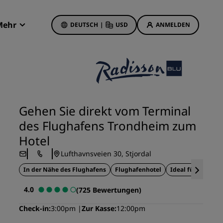
Mehr
DEUTSCH
|
USD
ANMELDEN
Radisson Rewards
Meine Buchungen
Hotelangebote
Unsere Angebote entdecken
Gehen Sie direkt vom Terminal
Bonus für die erste Buchung
des Flughafens Trondheim zum
Deals of the Day
Hotel
Im Voraus buchen
Lufthavnsveien 30, Stjordal
Unsere Angebote anzeigen
In der Nähe des Flughafens
Flughafenhotel
Ideal für Geschäf
Reisevorschläge
4.0
(725 Bewertungen)
Familienfreundliche Hotels
Check-in
3:00pm
Zur Kasse
12:00pm
etings
Rad Pets