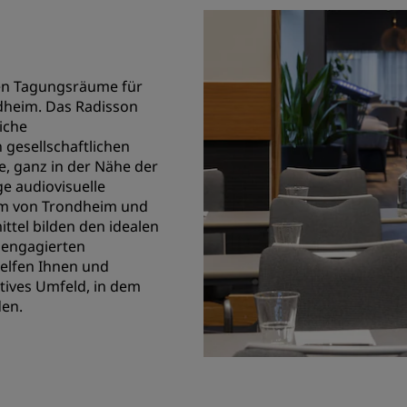
len Tagungsräume für
ndheim. Das Radisson
eiche
gesellschaftlichen
e, ganz in der Nähe der
e audiovisuelle
um von Trondheim und
ttel bilden den idealen
 engagierten
helfen Ihnen und
tives Umfeld, in dem
den.