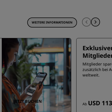
WEITERE INFORMATIONEN
Exklusiver
Mitgliede
Mitglieder spar
zusätzlich bei 
weltweit.
JETZT BUCHEN
USD 113
Ab