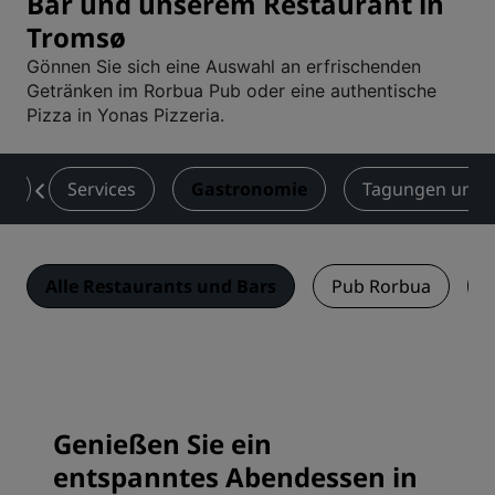
Bar und unserem Restaurant in
Tromsø
Gönnen Sie sich eine Auswahl an erfrischenden
Getränken im Rorbua Pub oder eine authentische
Pizza in Yonas Pizzeria.
er
Services
Gastronomie
Tagungen und 
Alle Restaurants und Bars
Pub Rorbua
Y
Genießen Sie ein
entspanntes Abendessen in