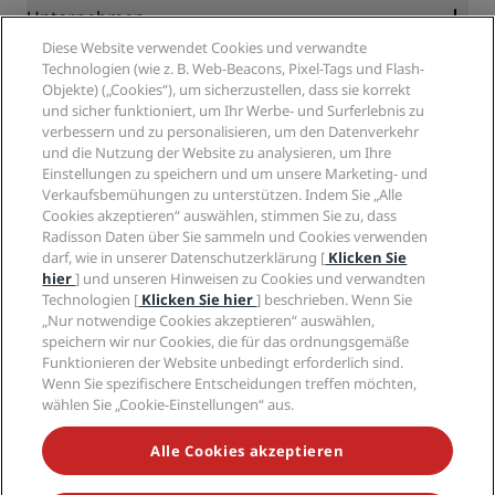
Blog
Partner
Unternehmen
Reiseziele
Reisebüros
Diese Website verwendet Cookies und verwandte
Neue und aufstrebende Hotels
Radisson Hotel Group
Technologien (wie z. B. Web-Beacons, Pixel-Tags und Flash-
Rechtliches
Radisson Hotels APP
Objekte) („Cookies“), um sicherzustellen, dass sie korrekt
Medien
„Sports Approved“-Hotels
und sicher funktioniert, um Ihr Werbe- und Surferlebnis zu
Karriere RHG
Privacy Centre
Hilfe
Familienfreundliche Hotels
verbessern und zu personalisieren, um den Datenverkehr
Karriere PPHE
Rechtliche Hinweise
Gesundheit & Sicherheit
und die Nutzung der Website zu analysieren, um Ihre
Karrieren EHL
Radisson Rewards Geschäftsbedingungen
Einstellungen zu speichern und um unsere Marketing- und
Verbrauchermeldungen
The Club by RHG
Soziale Medien
Website-Nutzungsvereinbarung
Verkaufsbemühungen zu unterstützen. Indem Sie „Alle
Kontakt
Entwicklungsmöglichkeiten
Cookies akzeptieren“ auswählen, stimmen Sie zu, dass
Digitale Barrierefreiheit
FAQ
Marken von Radisson Hotels
Responsible Business – Unser Engagement
Radisson Daten über Sie sammeln und Cookies verwenden
Moderne Sklaverei – Erklärung
Inhaltsübersicht
darf, wie in unserer Datenschutzerklärung [
Klicken Sie
Einkauf
hier
] und unseren Hinweisen zu Cookies und verwandten
Technologien [
Klicken Sie hier
] beschrieben. Wenn Sie
„Nur notwendige Cookies akzeptieren“ auswählen,
speichern wir nur Cookies, die für das ordnungsgemäße
Funktionieren der Website unbedingt erforderlich sind.
Wenn Sie spezifischere Entscheidungen treffen möchten,
wählen Sie „Cookie-Einstellungen“ aus.
VERPASSEN SIE NIEMALS UNSERE BELIEBTESTEN
ANGEBOTE
Alle Cookies akzeptieren