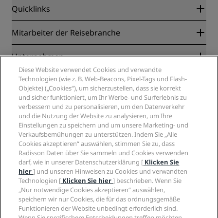
Quicklinks
Radisson Rewards
Mitarbeiter der Reisebranche
Online-Bestpreisgarantie
Blog
Partner
Unternehmen
Reiseziele
Reisebüros
Diese Website verwendet Cookies und verwandte
Neue und aufstrebende Hotels
Radisson Hotel Group
Technologien (wie z. B. Web-Beacons, Pixel-Tags und Flash-
Rechtliches
Radisson Hotels APP
Objekte) („Cookies“), um sicherzustellen, dass sie korrekt
Medien
„Sports Approved“-Hotels
und sicher funktioniert, um Ihr Werbe- und Surferlebnis zu
Karriere RHG
Privacy Centre
Hilfe
Familienfreundliche Hotels
verbessern und zu personalisieren, um den Datenverkehr
Karriere PPHE
Rechtliche Hinweise
und die Nutzung der Website zu analysieren, um Ihre
Gesundheit & Sicherheit
Karrieren EHL
Radisson Rewards Geschäftsbedingungen
Einstellungen zu speichern und um unsere Marketing- und
Verbrauchermeldungen
The Club by RHG
Soziale Medien
Website-Nutzungsvereinbarung
Verkaufsbemühungen zu unterstützen. Indem Sie „Alle
Kontakt
Entwicklungsmöglichkeiten
Cookies akzeptieren“ auswählen, stimmen Sie zu, dass
Digitale Barrierefreiheit
FAQ
Marken von Radisson Hotels
Radisson Daten über Sie sammeln und Cookies verwenden
Responsible Business – Unser Engagement
Moderne Sklaverei – Erklärung
Inhaltsübersicht
darf, wie in unserer Datenschutzerklärung [
Klicken Sie
Einkauf
hier
] und unseren Hinweisen zu Cookies und verwandten
Technologien [
Klicken Sie hier
] beschrieben. Wenn Sie
„Nur notwendige Cookies akzeptieren“ auswählen,
speichern wir nur Cookies, die für das ordnungsgemäße
Funktionieren der Website unbedingt erforderlich sind.
Wenn Sie spezifischere Entscheidungen treffen möchten,