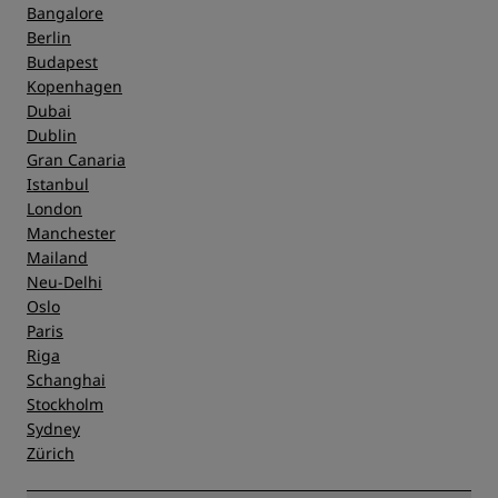
Bangalore
Service
Berlin
Budapest
Kopenhagen
Dubai
Dublin
Gran Canaria
Istanbul
London
Manchester
Mailand
Neu-Delhi
Oslo
Paris
Riga
Schanghai
Stockholm
Sydney
Zürich