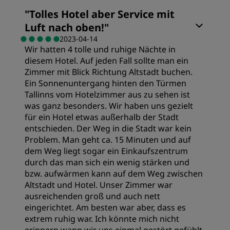
Zimmer
"
Tolles Hotel aber Service mit
Luft nach oben!
"
Preis/Leistung
2023-04-14
Wir hatten 4 tolle und ruhige Nächte in
diesem Hotel. Auf jeden Fall sollte man ein
Schlafqualität
Zimmer mit Blick Richtung Altstadt buchen.
Ein Sonnenuntergang hinten den Türmen
Tallinns vom Hotelzimmer aus zu sehen ist
Lage
was ganz besonders. Wir haben uns gezielt
für ein Hotel etwas außerhalb der Stadt
entschieden. Der Weg in die Stadt war kein
Sauberkeit
Problem. Man geht ca. 15 Minuten und auf
dem Weg liegt sogar ein Einkaufszentrum
durch das man sich ein wenig stärken und
Service
bzw. aufwärmen kann auf dem Weg zwischen
Altstadt und Hotel. Unser Zimmer war
ausreichenden groß und auch nett
eingerichtet. Am besten war aber, dass es
extrem ruhig war. Ich könnte mich nicht