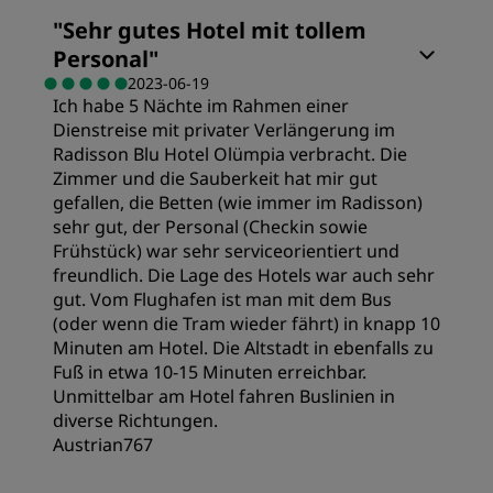
Zimmer
Lage
"
Sehr gutes Hotel mit tollem
Personal
"
Preis/Leistung
Sauberkeit
2023-06-19
Ich habe 5 Nächte im Rahmen einer
Dienstreise mit privater Verlängerung im
Schlafqualität
Service
Radisson Blu Hotel Olümpia verbracht. Die
Zimmer und die Sauberkeit hat mir gut
gefallen, die Betten (wie immer im Radisson)
Lage
sehr gut, der Personal (Checkin sowie
Frühstück) war sehr serviceorientiert und
freundlich. Die Lage des Hotels war auch sehr
Sauberkeit
gut. Vom Flughafen ist man mit dem Bus
(oder wenn die Tram wieder fährt) in knapp 10
Minuten am Hotel. Die Altstadt in ebenfalls zu
Service
Fuß in etwa 10-15 Minuten erreichbar.
Unmittelbar am Hotel fahren Buslinien in
diverse Richtungen.
Austrian767