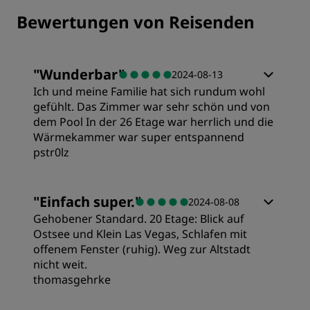
Bewertungen von Reisenden
"
Wunderbar
"
2024-08-13
Ich und meine Familie hat sich rundum wohl
gefühlt. Das Zimmer war sehr schön und von
dem Pool In der 26 Etage war herrlich und die
Wärmekammer war super entspannend
pstr0lz
Zimmer
"
Einfach super.
"
2024-08-08
Gehobener Standard. 20 Etage: Blick auf
Preis/Leistung
Ostsee und Klein Las Vegas, Schlafen mit
offenem Fenster (ruhig). Weg zur Altstadt
nicht weit.
Schlafqualität
thomasgehrke