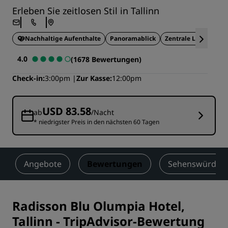
Erleben Sie zeitlosen Stil in Tallinn
Nachhaltige Aufenthalte
Panoramablick
Zentrale Lage
Ide
4.0
(1678 Bewertungen)
Check-in
3:00pm
Zur Kasse
12:00pm
USD 83.58
ab
/Nacht
* niedrigster Preis in den nächsten 60 Tagen
Angebote
Bewertungen
Sehenswürdigke
Radisson Blu Olumpia Hotel,
Tallinn
-
TripAdvisor-Bewertung