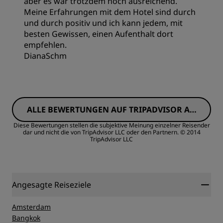
aber es war trotzdem noch ausreichend.
Meine Erfahrungen mit dem Hotel sind durch
und durch positiv und ich kann jedem, mit
besten Gewissen, einen Aufenthalt dort
empfehlen.
DianaSchm
Zimmer
ALLE BEWERTUNGEN AUF TRIPADVISOR AN
Preis/Leistung
ZEIGEN
Diese Bewertungen stellen die subjektive Meinung einzelner Reisender
dar und nicht die von TripAdvisor LLC oder den Partnern.
© 2014
TripAdvisor LLC
Schlafqualität
Lage
Angesagte Reiseziele
Sauberkeit
Amsterdam
Bangkok