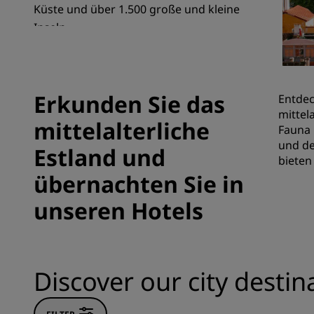
Küste und über 1.500 große und kleine
Inseln.
Verbundene Marken in China
Erkunden Sie das
Entdec
mittel
mittelalterliche
Fauna 
und de
Estland und
bieten
übernachten Sie in
unseren Hotels
Discover our city destin