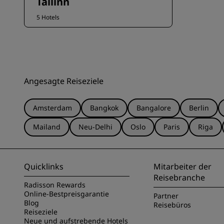
Tallinn
5 Hotels
Angesagte Reiseziele
Amsterdam
Bangkok
Bangalore
Berlin
Mailand
Neu-Delhi
Oslo
Paris
Riga
Quicklinks
Mitarbeiter der
Reisebranche
Radisson Rewards
Online-Bestpreisgarantie
Partner
Blog
Reisebüros
Reiseziele
Neue und aufstrebende Hotels