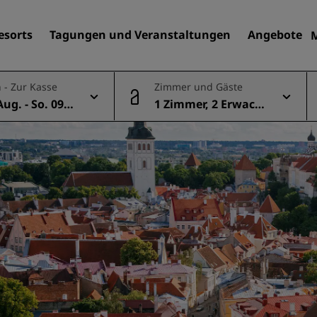
esorts
Tagungen und Veranstaltungen
Angebote
 - Zur Kasse
Zimmer und Gäste
Aug. - So. 09 A
1 Zimmer, 2 Erwach
Finden Sie Ihr Hotel
sene
Reiseziele
Resorts
Serviced Apartments
Flughafenhotels
Neue und geplante Hotels
Tagungen und
Veranstaltungen
Entdecken Sie Radisson Me