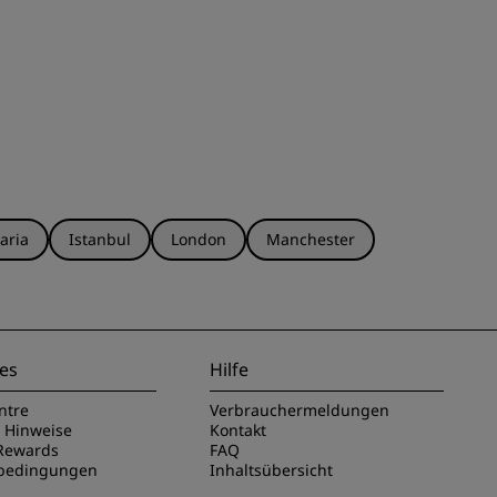
aria
Istanbul
London
Manchester
es
Hilfe
ntre
Verbrauchermeldungen
e Hinweise
Kontakt
Rewards
FAQ
sbedingungen
Inhaltsübersicht