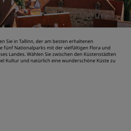
n
Hochzeitslocations
n
Nachhaltige Aufenthalte
Aufenthalte für Sportteams
Geschäftsreisender
en Sie in Tallinn, der am besten erhaltenen
Hotels im Stadtzentrum
e fünf Nationalparks mit der vielfältigen Flora und
Besuchen Sie unseren Blog
ieses Landes. Wählen Sie zwischen den Küstenstädten
viel Kultur und natürlich eine wunderschöne Küste zu
Radisson Rewards
Entdecken Sie Radisson Rewards
chen
Vorteile
So verwenden Sie Punkte
So sammeln Sie Punkte
Bookers and Planners