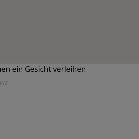
men ein Gesicht verleihen
X
Y
Z