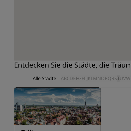
Entdecken Sie die Städte, die Träu
Alle Städte
A
B
C
D
E
F
G
H
I
J
K
L
M
N
O
P
Q
R
S
T
U
V
W