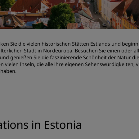
Einen Meetingraum buche
Fordern Sie ein Angebot a
Veranstaltungsorte
Branchenlösungen
ken Sie die vielen historischen Stätten Estlands und beginn
alterlichen Stadt in Nordeuropa. Besuchen Sie einen oder all
Flüge suchen
und genießen Sie die faszinierende Schönheit der Natur d
n vielen Inseln, die alle ihre eigenen Sehenswürdigkeiten, 
Flüge suchen
 haben.
Restaurants
Nach einem Restaurant su
Digitale Services
ations in Estonia
Radisson Hotels App