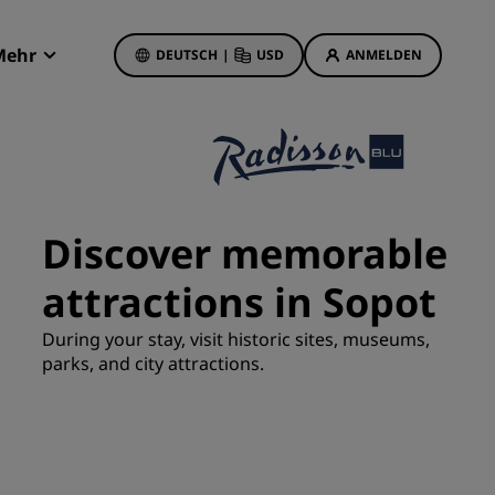
Mehr
DEUTSCH
|
USD
ANMELDEN
Radisson Rewards
Meine Buchungen
Hotelangebote
Unsere Angebote entdecken
Discover memorable
Bonus für die erste Buchung
attractions in Sopot
Deals of the Day
Im Voraus buchen
During your stay, visit historic sites, museums,
Unsere Angebote anzeigen
parks, and city attractions.
Reisevorschläge
Familienfreundliche Hotels
etings
Rad Pets