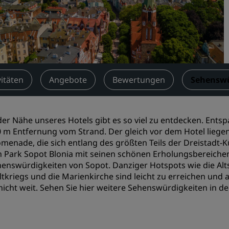
Einen Meetingraum buche
Fordern Sie ein Angebot a
Veranstaltungsorte
Branchenlösungen
vitäten
Angebote
Bewertungen
Sehenswü
Flüge suchen
Flüge suchen
der Nähe unseres Hotels gibt es so viel zu entdecken. Ent
 m Entfernung vom Strand. Der gleich vor dem Hotel lieg
Restaurants
menade, die sich entlang des größten Teils der Dreistadt
 Park Sopot Blonia mit seinen schönen Erholungsbereichen. 
Nach einem Restaurant su
enswürdigkeiten von Sopot. Danziger Hotspots wie die Alt
tkriegs und die Marienkirche sind leicht zu erreichen und 
Digitale Services
nicht weit. Sehen Sie hier weitere Sehenswürdigkeiten in d
Radisson Hotels App