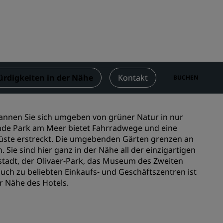
n
Hochzeitslocations
n
Nachhaltige Aufenthalte
Aufenthalte für Sportteams
Geschäftsreisender
Hotels im Stadtzentrum
rdigkeiten in der Nähe
Kontakt
BUCHEN
Besuchen Sie unseren Blog
Radisson Rewards
spannen Sie sich umgeben von grüner Natur in nur
ende Park am Meer bietet Fahrradwege und eine
Entdecken Sie Radisson Rewards
-Küste erstreckt. Die umgebenden Gärten grenzen an
Sie sind hier ganz in der Nähe all der einzigartigen
chen
Vorteile
stadt, der Olivaer-Park, das Museum des Zweiten
So verwenden Sie Punkte
auch zu beliebten Einkaufs- und Geschäftszentren ist
So sammeln Sie Punkte
er Nähe des Hotels.
Bookers and Planners