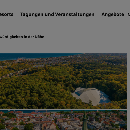
esorts
Tagungen und Veranstaltungen
Angebote
würdigkeiten in der Nähe
Finden Sie Ihr Hotel
Reiseziele
Resorts
Serviced Apartments
Flughafenhotels
Neue und geplante Hotels
Tagungen und
Veranstaltungen
Entdecken Sie Radisson Me