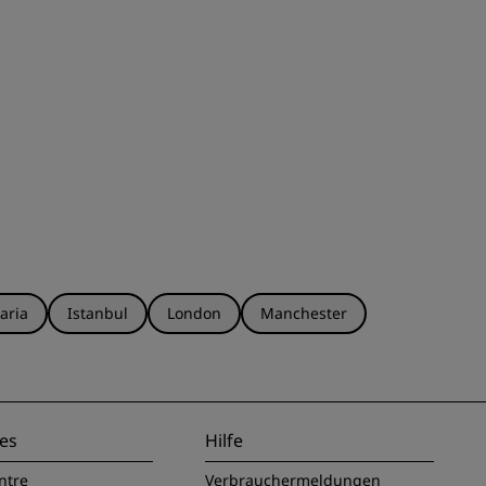
aria
Istanbul
London
Manchester
es
Hilfe
ntre
Verbrauchermeldungen