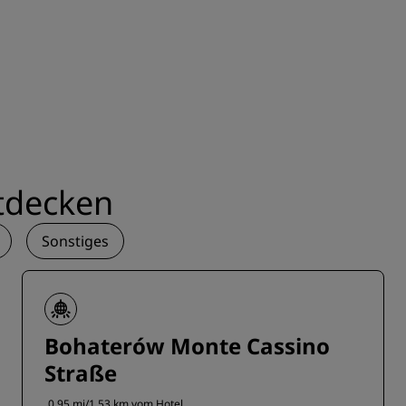
tdecken
Sonstiges
Bohaterów Monte Cassino
Straße
0.95 mi/1.53 km vom Hotel