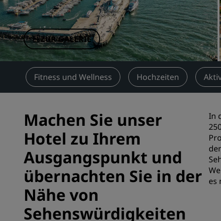
Verbundene Marken in China
ZUR GALERIE
gen
Fitness und Wellness
Hochzeiten
Akti
Machen Sie unser
In 
250
Hotel zu Ihrem
Pro
den
Ausgangspunkt und
Seh
Wel
übernachten Sie in der
es 
Nähe von
Sehenswürdigkeiten