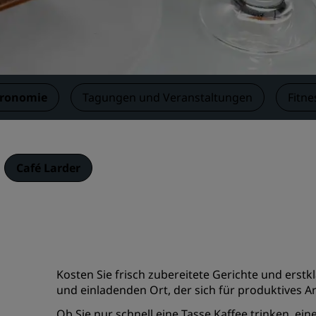
Einen Meetingraum buche
Fordern Sie ein Angebot a
Veranstaltungsorte
Branchenlösungen
tronomie
Tagungen und Veranstaltungen
Fitne
Flüge suchen
Flüge suchen
Café Larder
Restaurants
Nach einem Restaurant su
Digitale Services
Kosten Sie frisch zubereitete Gerichte und erstk
Radisson Hotels App
und einladenden Ort, der sich für produktives 
Ob Sie nur schnell eine Tasse Kaffee trinken, ei