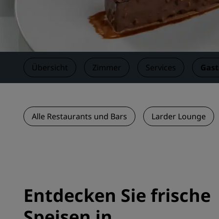
Verbundene Marken in China
Übersicht
Zimmer
Services
Gas
Alle Restaurants und Bars
Larder Lounge
Entdecken Sie frische
Speisen in