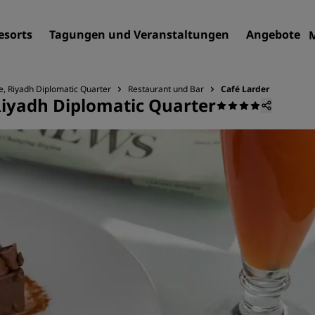
esorts
Tagungen und Veranstaltungen
Angebote
e, Riyadh Diplomatic Quarter
Restaurant und Bar
Café Larder
Riyadh Diplomatic Quarter
Finden Sie Ihr Hotel
Reiseziele
Resorts
Serviced Apartments
Flughafenhotels
Neue und geplante Hotels
Tagungen und
Veranstaltungen
Entdecken Sie Radisson Me