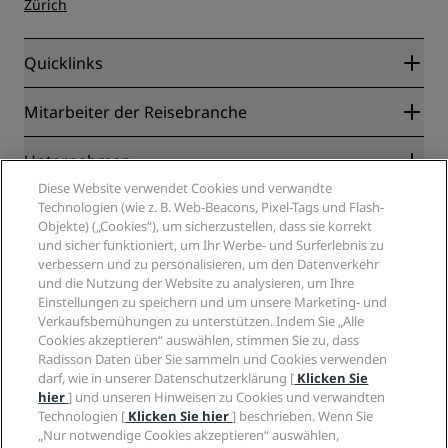
Zürich
Quicklinks
Radisson Rewards
Mitarbeiter der Reisebranche
Online-Bestpreisgarantie
Blog
Partner
Unternehmen
Reiseziele
Reisebüros
Diese Website verwendet Cookies und verwandte
Neue und aufstrebende Hotels
Radisson Hotel Group
Technologien (wie z. B. Web-Beacons, Pixel-Tags und Flash-
Rechtliches
Radisson Hotels APP
Objekte) („Cookies“), um sicherzustellen, dass sie korrekt
Medien
„Sports Approved“-Hotels
und sicher funktioniert, um Ihr Werbe- und Surferlebnis zu
Karriere RHG
Privacy Centre
Hilfe
Familienfreundliche Hotels
verbessern und zu personalisieren, um den Datenverkehr
Karriere PPHE
Rechtliche Hinweise
Gesundheit & Sicherheit
und die Nutzung der Website zu analysieren, um Ihre
Karrieren EHL
Radisson Rewards Geschäftsbedingungen
Einstellungen zu speichern und um unsere Marketing- und
Verbrauchermeldungen
The Club by RHG
Soziale Medien
Website-Nutzungsvereinbarung
Verkaufsbemühungen zu unterstützen. Indem Sie „Alle
Kontakt
Entwicklungsmöglichkeiten
Cookies akzeptieren“ auswählen, stimmen Sie zu, dass
Digitale Barrierefreiheit
FAQ
Marken von Radisson Hotels
Responsible Business – Unser Engagement
Radisson Daten über Sie sammeln und Cookies verwenden
Moderne Sklaverei – Erklärung
Inhaltsübersicht
darf, wie in unserer Datenschutzerklärung [
Klicken Sie
Einkauf
hier
] und unseren Hinweisen zu Cookies und verwandten
Technologien [
Klicken Sie hier
] beschrieben. Wenn Sie
„Nur notwendige Cookies akzeptieren“ auswählen,