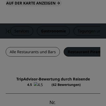
AUF DER KARTE ANZEIGEN
er
Services
Gastronomie
Tagungen und 
Alle Restaurants und Bars
Restaurant Piramid
TripAdvisor-Bewertung durch Reisende
4.5
(62 Bewertungen)
Nr.