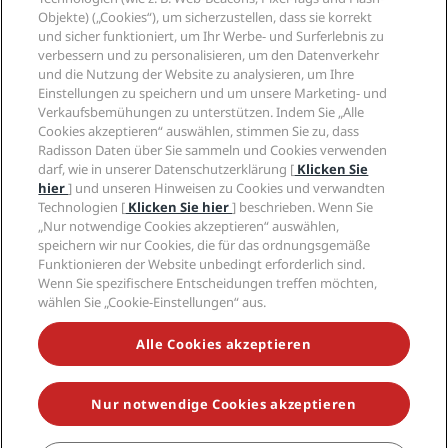
Rechtliches
Radisson Hotels APP
Objekte) („Cookies“), um sicherzustellen, dass sie korrekt
Medien
„Sports Approved“-Hotels
und sicher funktioniert, um Ihr Werbe- und Surferlebnis zu
Karriere RHG
Privacy Centre
Hilfe
Familienfreundliche Hotels
verbessern und zu personalisieren, um den Datenverkehr
Karriere PPHE
Rechtliche Hinweise
Gesundheit & Sicherheit
und die Nutzung der Website zu analysieren, um Ihre
Karrieren EHL
Radisson Rewards Geschäftsbedingungen
Einstellungen zu speichern und um unsere Marketing- und
Verbrauchermeldungen
The Club by RHG
Soziale Medien
Website-Nutzungsvereinbarung
Verkaufsbemühungen zu unterstützen. Indem Sie „Alle
Kontakt
Entwicklungsmöglichkeiten
Cookies akzeptieren“ auswählen, stimmen Sie zu, dass
Digitale Barrierefreiheit
FAQ
Marken von Radisson Hotels
Responsible Business – Unser Engagement
Radisson Daten über Sie sammeln und Cookies verwenden
Moderne Sklaverei – Erklärung
Inhaltsübersicht
darf, wie in unserer Datenschutzerklärung [
Klicken Sie
Einkauf
hier
] und unseren Hinweisen zu Cookies und verwandten
Technologien [
Klicken Sie hier
] beschrieben. Wenn Sie
„Nur notwendige Cookies akzeptieren“ auswählen,
speichern wir nur Cookies, die für das ordnungsgemäße
Funktionieren der Website unbedingt erforderlich sind.
Wenn Sie spezifischere Entscheidungen treffen möchten,
wählen Sie „Cookie-Einstellungen“ aus.
VERPASSEN SIE NIEMALS UNSERE BELIEBTESTEN
ANGEBOTE
Alle Cookies akzeptieren
Nur notwendige Cookies akzeptieren
© 2026 Radisson Hotel Group.
Alle Rechte vorbehalten. RHG Radisson
Hotel Group, Radisson, Radisson RED, Radisson Blu, Radisson Collection,
Radisson Individuals, Park Plaza, Park Inn, Country Inn & Suites, Prize by