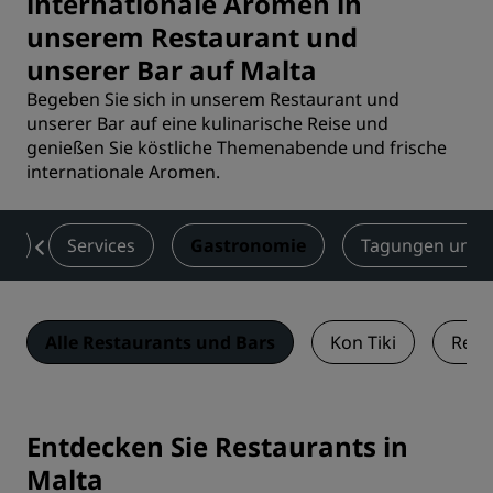
internationale Aromen in
unserem Restaurant und
unserer Bar auf Malta
Begeben Sie sich in unserem Restaurant und
unserer Bar auf eine kulinarische Reise und
genießen Sie köstliche Themenabende und frische
internationale Aromen.
er
Services
Gastronomie
Tagungen und 
Alle Restaurants und Bars
Kon Tiki
Rest
Entdecken Sie Restaurants in
Malta