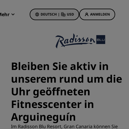
Mehr
DEUTSCH
|
USD
ANMELDEN
Radisson Rewards
Meine Buchungen
Hotelangebote
Unsere Angebote entdecken
Bleiben Sie aktiv in
Bonus für die erste Buchung
unserem rund um die
Deals of the Day
Im Voraus buchen
Uhr geöffneten
Unsere Angebote anzeigen
Fitnesscenter in
Reisevorschläge
Arguineguín
Familienfreundliche Hotels
etings
Im Radisson Blu Resort, Gran Canaria können Sie
Rad Pets