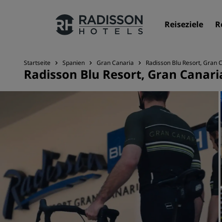
Reiseziele
R
Startseite
Spanien
Gran Canaria
Radisson Blu Resort, Gran 
Radisson Blu Resort, Gran Canari
Unsere Marken
Marken von Radisson Hotels