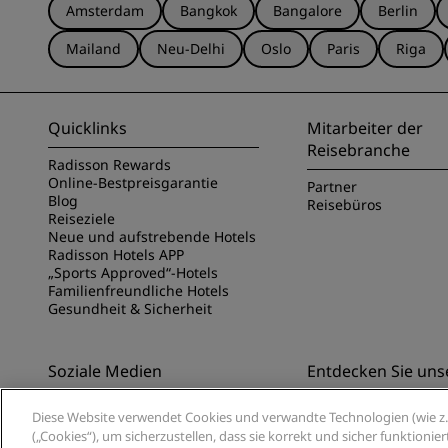
Amsterdam
Bangkok
Bangalore
Berlin
Mailand
Neu-Delhi
Oslo
Paris
Riga
Quicklinks
Mitarbeiter der
Reisebranche
Radisson Rewards
Online-Bestpreisgarantie
Partner
Blog
Reisebüros
Reiseziele
Neue und aufstrebende Hotels
Radisson Hotels APP
„Sports Approved“-Hotels
Familienfreundliche Hotels
Gesundheit & Sicherheit
Soziale Medien
Entdecken Sie uns
Marken von Radisson Hotels
Entdecken Sie die Ra
Diese Website verwendet Cookies und verwandte Technologien (wie z. 
App
(„Cookies“), um sicherzustellen, dass sie korrekt und sicher funktioni