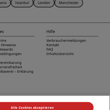
aria
Istanbul
London
Manchester
es
Hilfe
ntre
Verbrauchermeldungen
e Hinweise
Kontakt
Rewards
FAQ
sbedingungen
Inhaltsübersicht
vereinbarung
rrierefreiheit
klaverei – Erklärung
Alle Cookies akzeptieren