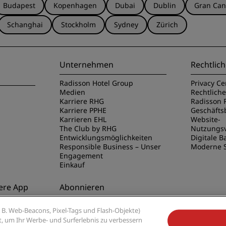
Budapest
Kopenhagen
Dubai
Dublin
Gran Can
Schanghai
Stockholm
Sydney
Zürich
Unternehmen
Rechtlich
Radisson Hotel Group
Privacy Ce
Medien
Rechtlich
Karriere RHG
Radisson 
Karriere PPHE
Geschäft
Karrieren EHL
Website-
The Club by RHG
Nutzungs
Entwicklungsmöglichkeiten
Digitale Ba
Responsible Business – Unser
Moderne S
Engagement
Einkauf
ere App
Abonnieren
disson Hotels
Verpassen Sie niemals unsere
B. Web-Beacons, Pixel-Tags und Flash-Objekte)
beliebtesten Angebote
ert, um Ihr Werbe- und Surferlebnis zu verbessern