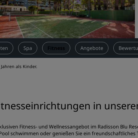
Einen Meetingraum buche
Fordern Sie ein Angebot a
Veranstaltungsorte
Branchenlösungen
äten
Spa
Fitness
Angebote
Bewert
Flüge suchen
Flüge suchen
Jahren als Kinder.
Restaurants
Nach einem Restaurant su
itnesseinrichtungen in unsere
Digitale Services
Radisson Hotels App
klusiven Fitness- und Wellnessangebot im Radisson Blu Res
 Pool schwimmen oder genießen Sie ein freundschaftliches 