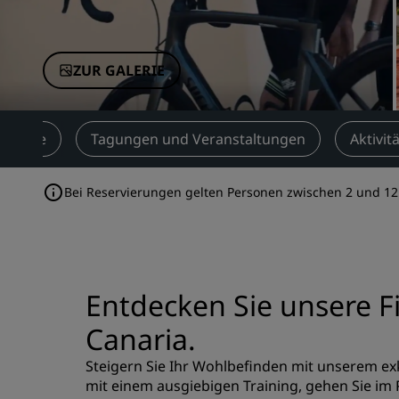
Verbundene Marken in China
ZUR GALERIE
onomie
Tagungen und Veranstaltungen
Aktivit
Bei Reservierungen gelten Personen zwischen 2 und 12 
Entdecken Sie unsere F
Canaria.
Steigern Sie Ihr Wohlbefinden mit unserem ex
mit einem ausgiebigen Training, gehen Sie im