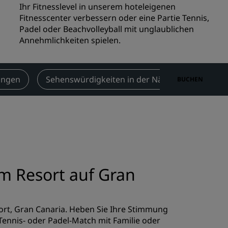
Ihr Fitnesslevel in unserem hoteleigenen
n
Hochzeitslocations
Fitnesscenter verbessern oder eine Partie Tennis,
n
Padel oder Beachvolleyball mit unglaublichen
Nachhaltige Aufenthalte
Annehmlichkeiten spielen.
Aufenthalte für Sportteams
Geschäftsreisender
Hotels im Stadtzentrum
ungen
Sehenswürdigkeiten in der Nähe
Kontakt
BUCHEN
Besuchen Sie unseren Blog
Radisson Rewards
Entdecken Sie Radisson Rewards
chen
Vorteile
m Resort auf Gran
So verwenden Sie Punkte
So sammeln Sie Punkte
Bookers and Planners
ort, Gran Canaria. Heben Sie Ihre Stimmung
Tennis- oder Padel-Match mit Familie oder