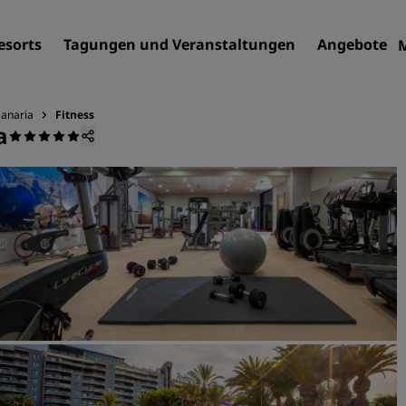
esorts
Tagungen und Veranstaltungen
Angebote
Canaria
Fitness
a
Finden Sie Ihr Hotel
Reiseziele
Resorts
Serviced Apartments
Flughafenhotels
Neue und geplante Hotels
Tagungen und
Veranstaltungen
Entdecken Sie Radisson Me