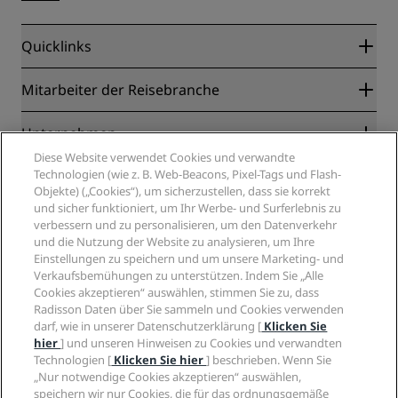
Quicklinks
Radisson Rewards
Mitarbeiter der Reisebranche
Online-Bestpreisgarantie
Blog
Partner
Unternehmen
Reiseziele
Reisebüros
Diese Website verwendet Cookies und verwandte
Neue und aufstrebende Hotels
Radisson Hotel Group
Technologien (wie z. B. Web-Beacons, Pixel-Tags und Flash-
Rechtliches
Radisson Hotels APP
Objekte) („Cookies“), um sicherzustellen, dass sie korrekt
Medien
„Sports Approved“-Hotels
und sicher funktioniert, um Ihr Werbe- und Surferlebnis zu
Karriere RHG
Privacy Centre
Hilfe
Familienfreundliche Hotels
verbessern und zu personalisieren, um den Datenverkehr
Karriere PPHE
Rechtliche Hinweise
und die Nutzung der Website zu analysieren, um Ihre
Gesundheit & Sicherheit
Karrieren EHL
Radisson Rewards Geschäftsbedingungen
Einstellungen zu speichern und um unsere Marketing- und
Verbrauchermeldungen
The Club by RHG
Soziale Medien
Website-Nutzungsvereinbarung
Verkaufsbemühungen zu unterstützen. Indem Sie „Alle
Kontakt
Entwicklungsmöglichkeiten
Cookies akzeptieren“ auswählen, stimmen Sie zu, dass
Digitale Barrierefreiheit
FAQ
Marken von Radisson Hotels
Radisson Daten über Sie sammeln und Cookies verwenden
Responsible Business – Unser Engagement
Moderne Sklaverei – Erklärung
Inhaltsübersicht
darf, wie in unserer Datenschutzerklärung [
Klicken Sie
Einkauf
hier
] und unseren Hinweisen zu Cookies und verwandten
Technologien [
Klicken Sie hier
] beschrieben. Wenn Sie
„Nur notwendige Cookies akzeptieren“ auswählen,
speichern wir nur Cookies, die für das ordnungsgemäße