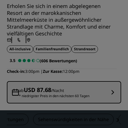
Erholen Sie sich in einem abgelegenen
Resort an der marokkanischen
Mittelmeerküste in außergewöhnlicher
Strandlage mit Charme, Komfort und einer
vielfältigen Geschichte
All-inclusive
Familienfreundlich
Strandresort
3.5
(606 Bewertungen)
Check-in
3:00pm
Zur Kasse
12:00pm
USD 87.68
ab
/Nacht
* niedrigster Preis in den nächsten 60 Tagen
wertungen
Sehenswürdigkeiten in der Nähe
K