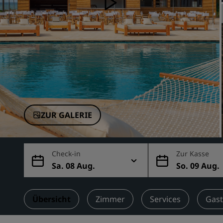
Verbundene Marken in China
ZUR GALERIE
Check-in
Zur Kasse
Sa. 08 Aug.
So. 09 Aug.
Übersicht
Zimmer
Services
Gas