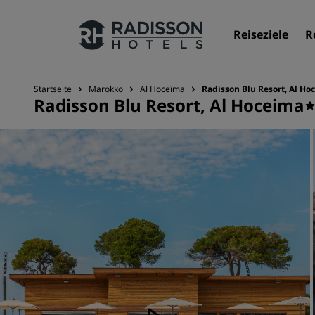
Reiseziele
R
Startseite
Marokko
Al Hoceïma
Radisson Blu Resort, Al Ho
Radisson Blu Resort, Al Hoceima
Unsere Marken
Marken von Radisson Hotels