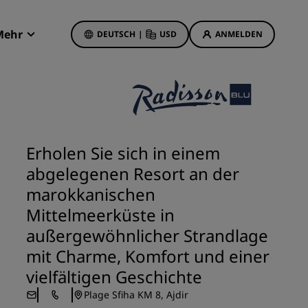
Mehr
DEUTSCH
|
USD
ANMELDEN
Radisson Rewards
Meine Buchungen
Hotelangebote
Unsere Angebote entdecken
Erholen Sie sich in einem
Bonus für die erste Buchung
abgelegenen Resort an der
Deals of the Day
marokkanischen
Im Voraus buchen
Mittelmeerküste in
Unsere Angebote anzeigen
außergewöhnlicher Strandlage
mit Charme, Komfort und einer
Reisevorschläge
vielfältigen Geschichte
Familienfreundliche Hotels
Plage Sfiha KM 8, Ajdir
etings
Rad Pets