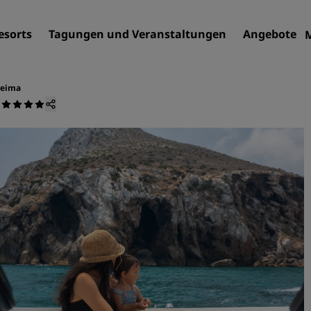
esorts
Tagungen und Veranstaltungen
Angebote
ceima
Finden Sie Ihr Hotel
Reiseziele
Resorts
Serviced Apartments
Flughafenhotels
Neue und geplante Hotels
Tagungen und
Veranstaltungen
Entdecken Sie Radisson Me