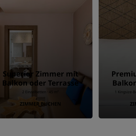
Superior Zimmer mit
Premi
Balkon oder Terrasse
Balkon
2 Einzelbetten · 45 m²
1 Kingsize-B
ZIMMER BUCHEN
Z