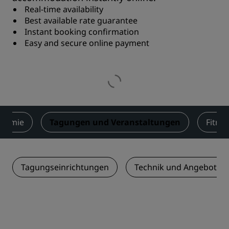
Real-time availability
Best available rate guarantee
Instant booking confirmation
Easy and secure online payment
onomie
Tagungen und Veranstaltungen
Fitne
Tagungseinrichtungen
Technik und Angebotsle