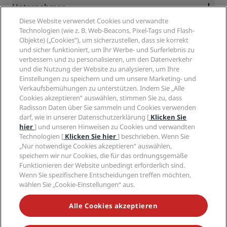
Blog
Partner
Unternehmen
Reiseziele
Reisebüros
Diese Website verwendet Cookies und verwandte
Neue und aufstrebende Hotels
Radisson Hotel Group
Technologien (wie z. B. Web-Beacons, Pixel-Tags und Flash-
Rechtliches
Radisson Hotels APP
Objekte) („Cookies“), um sicherzustellen, dass sie korrekt
Medien
„Sports Approved“-Hotels
und sicher funktioniert, um Ihr Werbe- und Surferlebnis zu
Karriere RHG
Privacy Centre
Hilfe
Familienfreundliche Hotels
verbessern und zu personalisieren, um den Datenverkehr
Karriere PPHE
Rechtliche Hinweise
und die Nutzung der Website zu analysieren, um Ihre
Gesundheit & Sicherheit
Karrieren EHL
Radisson Rewards Geschäftsbedingungen
Einstellungen zu speichern und um unsere Marketing- und
Verbrauchermeldungen
The Club by RHG
Soziale Medien
Website-Nutzungsvereinbarung
Verkaufsbemühungen zu unterstützen. Indem Sie „Alle
Kontakt
Entwicklungsmöglichkeiten
Cookies akzeptieren“ auswählen, stimmen Sie zu, dass
Digitale Barrierefreiheit
FAQ
Marken von Radisson Hotels
Radisson Daten über Sie sammeln und Cookies verwenden
Responsible Business – Unser Engagement
Moderne Sklaverei – Erklärung
Inhaltsübersicht
darf, wie in unserer Datenschutzerklärung [
Klicken Sie
Einkauf
hier
] und unseren Hinweisen zu Cookies und verwandten
Technologien [
Klicken Sie hier
] beschrieben. Wenn Sie
„Nur notwendige Cookies akzeptieren“ auswählen,
speichern wir nur Cookies, die für das ordnungsgemäße
Funktionieren der Website unbedingt erforderlich sind.
Wenn Sie spezifischere Entscheidungen treffen möchten,
wählen Sie „Cookie-Einstellungen“ aus.
VERPASSEN SIE NIEMALS UNSERE BELIEBTESTEN
ANGEBOTE
Alle Cookies akzeptieren