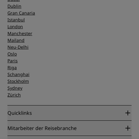
Dublin
Gran Canaria
Istanbul
London
Manchester
Mailand
Neu-Delhi
Oslo
Paris
Riga
Schanghai
Stockholm
Sydney
Zürich
Quicklinks
Radisson Rewards
Mitarbeiter der Reisebranche
Online-Bestpreisgarantie